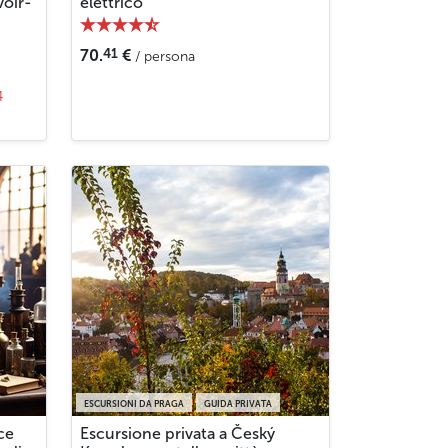
voir-
elettrico
41
70.
€
/ persona
4
ESCURSIONI DA PRAGA
GUIDA PRIVATA
ce
Escursione privata a Český