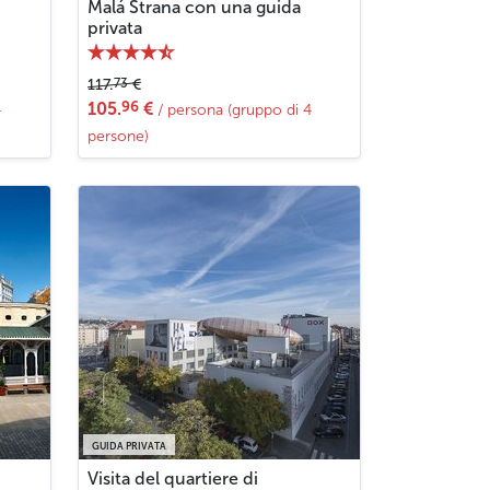
Malá Strana con una guida
privata
73
117.
€
96
105.
€
4
/ persona (gruppo di 4
persone)
GUIDA PRIVATA
Visita del quartiere di