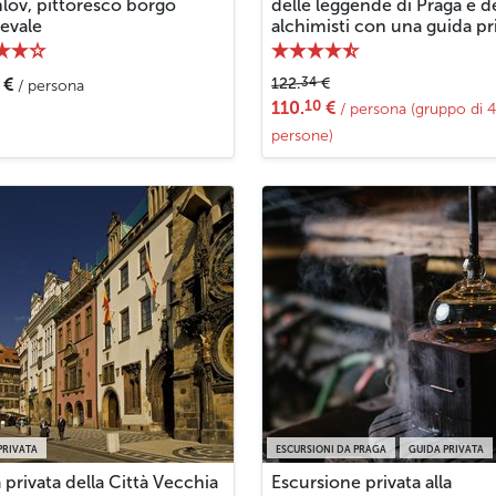
lov, pittoresco borgo
delle leggende di Praga e d
evale
alchimisti con una guida pr
34
€
122.
€
/ persona
10
110.
€
/ persona (gruppo di 4
persone)
PRIVATA
ESCURSIONI DA PRAGA
GUIDA PRIVATA
a privata della Città Vecchia
Escursione privata alla