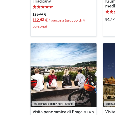
Hradčany
Krum
medi
14
125.
€
12
91.
62
112.
€
/ persona (gruppo di 4
persone)
TOUR REGOLARI IN PICCOLI GRUPPI
GUIDA 
Visita panoramica di Praga su un
Visit