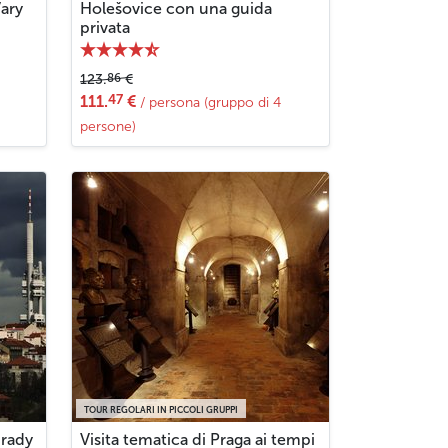
Vary
Holešovice con una guida
privata
86
123.
€
47
111.
€
/ persona (gruppo di 4
persone)
TOUR REGOLARI IN PICCOLI GRUPPI
hrady
Visita tematica di Praga ai tempi