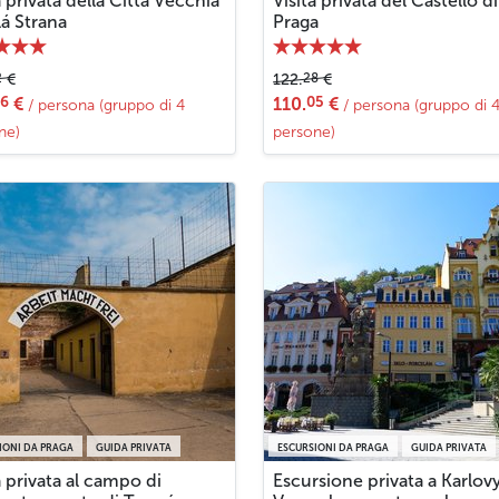
a privata della Città Vecchia
Visita privata del Castello di
á Strana
Praga
2
28
€
122.
€
16
05
€
110.
€
/ persona (gruppo di 4
/ persona (gruppo di 
ne)
persone)
IONI DA PRAGA
GUIDA PRIVATA
ESCURSIONI DA PRAGA
GUIDA PRIVATA
a privata al campo di
Escursione privata a Karlov