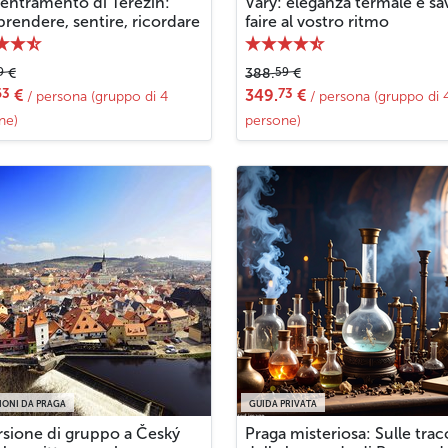
entramento di Terezín:
Vary: eleganza termale e sa
rendere, sentire, ricordare
faire al vostro ritmo
9
59
€
388.
€
63
73
€
349.
€
/ persona (gruppo di 4
/ persona (gruppo di 
ne)
persone)
IONI DA PRAGA
GUIDA PRIVATA
rsione di gruppo a Český
Praga misteriosa: Sulle trac