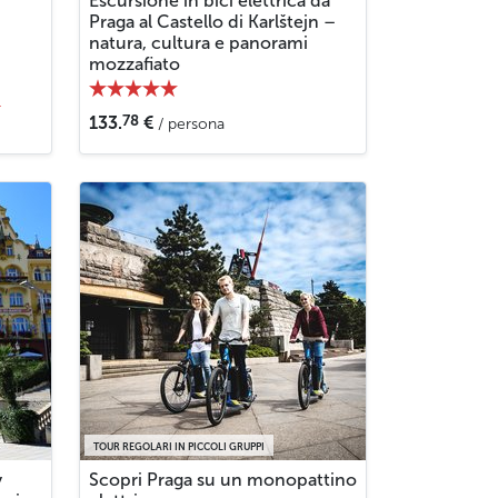
Escursione in bici elettrica da
Praga al Castello di Karlštejn –
natura, cultura e panorami
mozzafiato
4
78
133.
€
/ persona
TOUR REGOLARI IN PICCOLI GRUPPI
y
Scopri Praga su un monopattino