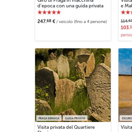
Giro di Praga in macchina
Visit
d’epoca con una guida privata
e Mal
68
6
247.
€
114.
/ veicolo (fino a 4 persone)
103.
perso
PRAGA EBRAICA
GUIDA PRIVATA
ESCURS
Visita privata del Quartiere
Visit