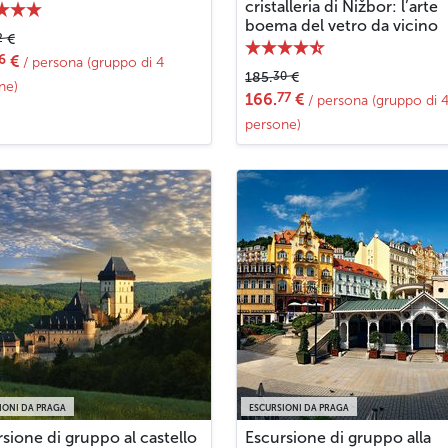
cristalleria di Nižbor: l’arte
boema del vetro da vicino
2
€
6
€
/ persona (gruppo di 4
30
185.
€
ne)
77
166.
€
/ persona (gruppo di 
persone)
IONI DA PRAGA
ESCURSIONI DA PRAGA
sione di gruppo al castello
Escursione di gruppo alla