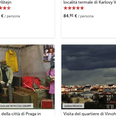
rlštejn
località termale di Karlovy 
91
€
84.
€
/ persona
/ persona
EGOLARI IN PICCOLI GRUPPI
GUIDA PRIVATA
a della città di Praga in
Visita del quartiere di Vino