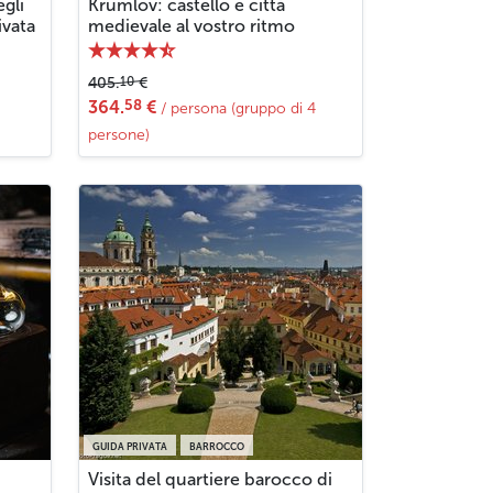
egli
Krumlov: castello e città
ivata
medievale al vostro ritmo
10
405.
€
58
364.
€
/ persona (gruppo di 4
persone)
GUIDA PRIVATA
BARROCCO
Visita del quartiere barocco di