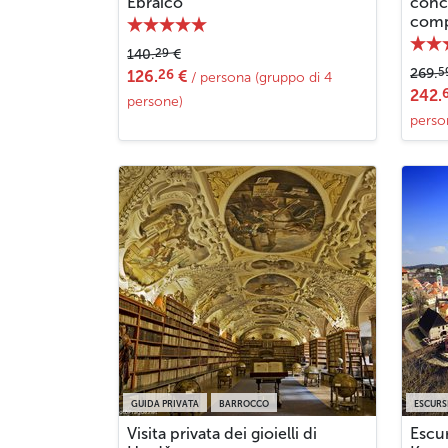
Ebraico
conc
comp
29
140.
€
5
269.
26
126.
€
/ persona (gruppo di 4
242.
persone)
perso
GUIDA PRIVATA
BARROCCO
ESCURS
Visita privata dei gioielli di
Escu