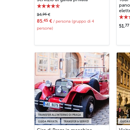
panor
elett
96
94.
€
45
85.
€
/ persona (gruppo di 4
77
51.
persone)
TRANSFER ALL’INTERNO DI PRAGA
GUIDA PRIVATA
TRANSFER & SERVIZI
GUIDA 