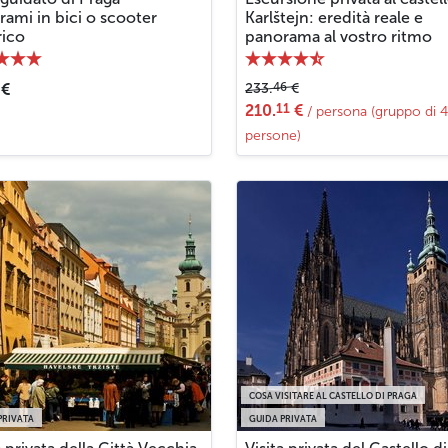
ami in bici o scooter
Karlštejn: eredità reale e
rico
panorama al vostro ritmo
46
€
233.
€
11
210.
€
/ persona (gruppo di 4
persone)
COSA VISITARE AL CASTELLO DI PRAGA
PRIVATA
GUIDA PRIVATA