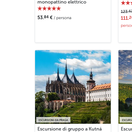
monopattino elettrico
6
123.
84
53.
€
2
/ persona
111.
perso
ESCURSIONI DA PRAGA
ESCURS
Escursione di gruppo a Kutná
Escur