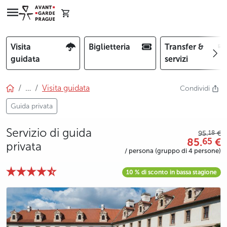
Visita
Biglietteria
Transfer &
guidata
servizi
…
Visita guidata
Condividi
Guida privata
Servizio di guida
18
95.
€
85.
€
65
privata
/ persona (gruppo di 4 persone)
10 % di sconto in bassa stagione
photo 5