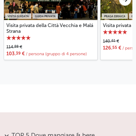
Durante la visita, eventuali biglietti d'ingresso e
altri costi (trasporto, bevande varie) sono a carico
del visitatore
VISITA GUIDATA
GUIDA PRIVATA
PRAGA EBRAICA
GU
Visita privata della Città Vecchia e Malá
Visita privata 
Meno
Strana
61
140.
€
88
114.
€
55
126.
€
/ pers
39
103.
€
/ persona (gruppo di 4 persone)
TOP 5 Dove mangiare & bere