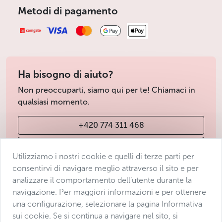
Metodi di pagamento
Ha bisogno di aiuto?
Non preoccuparti, siamo qui per te! Chiamaci in
qualsiasi momento.
+420 774 311 468
info@avantgarde-prague.cz
Utilizziamo i nostri cookie e quelli di terze parti per
consentirvi di navigare meglio attraverso il sito e per
analizzare il comportamento dell’utente durante la
Condizioni di vendita
navigazione. Per maggiori informazioni e per ottenere
Protezione dei dati
una configurazione, selezionare la pagina Informativa
Dichiarazione di accessibilità
sui cookie. Se si continua a navigare nel sito, si