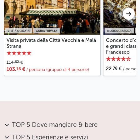
VISITA GUIDATA
GUIDA PRIVATA
MUSICA CLASSICA
B
Visita privata della Città Vecchia e Malá
Concerto d’org
Strana
e grandi classi
Francesco
62
114.
€
78
22.
€
16
103.
€
/ person
/ persona (gruppo di 4 persone)
TOP 5 Dove mangiare & bere
TOP 5 Esperienze e servizi