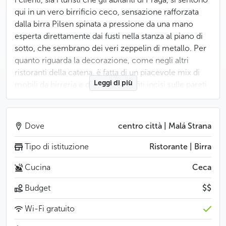
qui in un vero birrificio ceco, sensazione rafforzata
dalla birra Pilsen spinata a pressione da una mano
esperta direttamente dai fusti nella stanza al piano di
sotto, che sembrano dei veri zeppelin di metallo. Per
quanto riguarda la decorazione, come negli altri
ristoranti della catena, è fatta di un piacevole mix di
Leggi di più
mobili da birreria e divertenti graffiti incisi sulle pareti
di legno: alla Bílá kuželka, ad esempio, sarete accolti
da un testa di cervo e dalle sue corna o da un drago in
piedi sulle zampe posteriori che regge un vassoio
Dove
centro città | Malá Strana
carico di occhiali. Ogni ristorante Lokál è quindi un
posto unico, e il Bílá kuželka è opera dello Studio
Tipo di istituzione
Ristorante | Birra
Najbrt. Come piatto principale, potete assaggiare la
Cucina
Ceca
trippa preparata secondo lo stile di Praga. I palati più
delicati preferiranno il pollo alla paprika o i petti di
Budget
$$
pollo ai funghi. E soprattutto, non dimenticatevi di
assaggiare uno di quegli antipasti che ai cechi piace
Wi-Fi gratuito
accompagnare una buona birra: le aringhe alla salsa