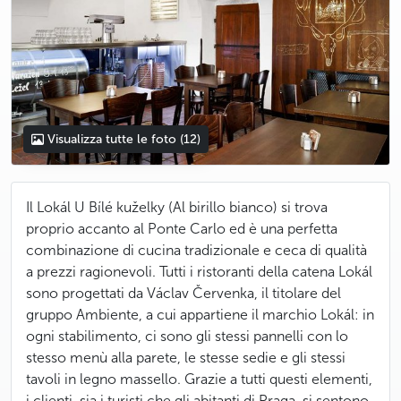
Visualizza tutte le foto
(12)
Il Lokál U Bílé kuželky (Al birillo bianco) si trova
proprio accanto al Ponte Carlo ed è una perfetta
combinazione di cucina tradizionale e ceca di qualità
a prezzi ragionevoli. Tutti i ristoranti della catena Lokál
sono progettati da Václav Červenka, il titolare del
gruppo Ambiente, a cui appartiene il marchio Lokál: in
ogni stabilimento, ci sono gli stessi pannelli con lo
stesso menù alla parete, le stesse sedie e gli stessi
tavoli in legno massello. Grazie a tutti questi elementi,
i clienti, sia i turisti che gli abitanti di Praga, si sentono