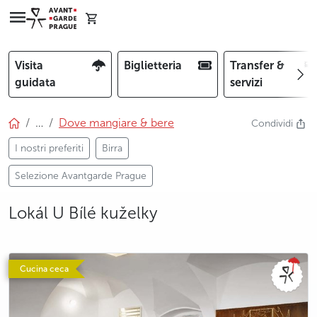
Visita
Biglietteria
Transfer &
guidata
servizi
…
Dove mangiare & bere
Condividi
I nostri preferiti
Birra
Selezione Avantgarde Prague
Lokál U Bílé kuželky
photo 5
photo 6
photo 7
photo 8
photo 9
photo 10
photo 11
photo 12
Cucina ceca