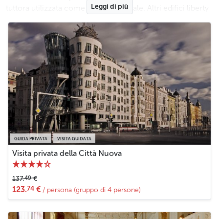
Leggi di più
tuttora utilizzata come centro culturale. Altri edifici liberty
significativi sono il Ponte Čech (Čechův most), che
attraversa il fiume Moldava collegando la zona di Letná
con Josefov, e la Villa Bílek (Bílkova vila), progettata per il
pittore František Bílek. Questi monumenti sono
testimonianza della ricca storia liberty, che ancora oggi
rappresenta una parte importante del patrimonio culturale
di Praga.
Meno
GUIDA PRIVATA
VISITA GUIDATA
Visita privata della Città Nuova
49
137.
€
74
123.
€
/ persona (gruppo di 4 persone)