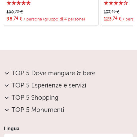
72
49
109.
€
137.
€
74
74
98.
€
123.
€
/ persona (gruppo di 4 persone)
/ perso
TOP 5 Dove mangiare & bere
TOP 5 Esperienze e servizi
TOP 5 Shopping
TOP 5 Monumenti
Lingua