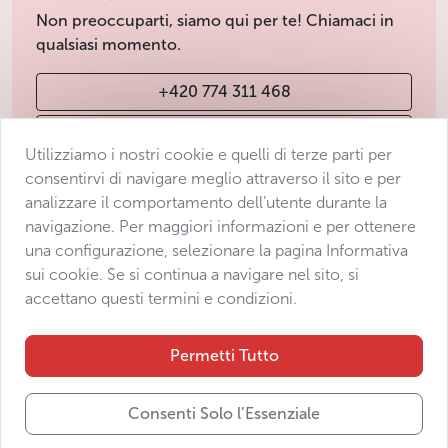
Non preoccuparti, siamo qui per te! Chiamaci in
qualsiasi momento.
+420 774 311 468
info@avantgarde-prague.cz
Utilizziamo i nostri cookie e quelli di terze parti per
consentirvi di navigare meglio attraverso il sito e per
analizzare il comportamento dell’utente durante la
Condizioni di vendita
navigazione. Per maggiori informazioni e per ottenere
Protezione dei dati
una configurazione, selezionare la pagina Informativa
Dichiarazione di accessibilità
sui cookie. Se si continua a navigare nel sito, si
accettano questi termini e condizioni.
Manage consent
Sitemap
Permetti Tutto
Consenti Solo l’Essenziale