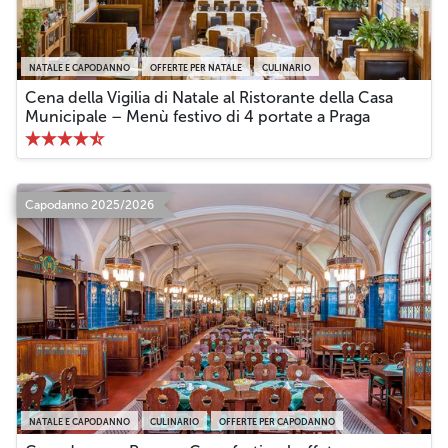
NATALE E CAPODANNO
OFFERTE PER NATALE
CULINARIO
Cena della Vigilia di Natale al Ristorante della Casa
Municipale – Menù festivo di 4 portate a Praga
Capodanno 2025/2026
NATALE E CAPODANNO
CULINARIO
OFFERTE PER CAPODANNO