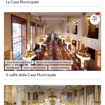
La Casa Municipale
DOVE MANGIARE & BERE
SELEZIONE AVANTGARDE PRAGUE
RISTORANTI
CAFFÈ & PASTICCERIE
I NOSTRI PREFERITI
Il caffé della Casa Municipale