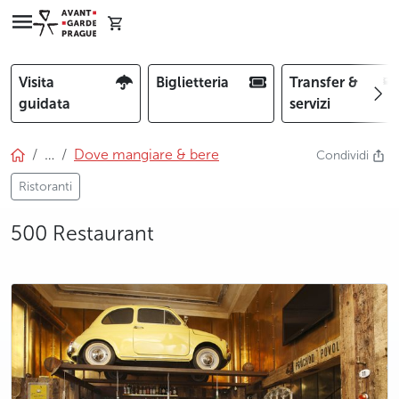
Visita
Biglietteria
Transfer &
guidata
servizi
…
Dove mangiare & bere
Condividi
Ristoranti
500 Restaurant
photo 5
photo 6
photo 7