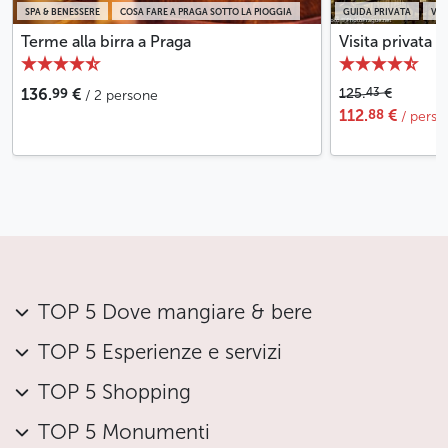
SPA & BENESSERE
COSA FARE A PRAGA SOTTO LA PIOGGIA
GUIDA PRIVATA
VIS
Terme alla birra a Praga
Visita privata d
99
43
136.
€
125.
€
/ 2 persone
88
112.
€
/ perso
TOP 5 Dove mangiare & bere
TOP 5 Esperienze e servizi
TOP 5 Shopping
TOP 5 Monumenti