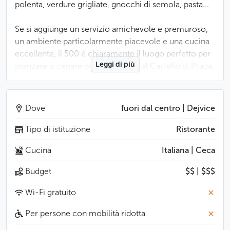
polenta, verdure grigliate, gnocchi di semola, pasta...
Se si aggiunge un servizio amichevole e premuroso,
un ambiente particolarmente piacevole e una cucina
eccellente, il 500 è chiaramente il luogo perfetto per
Leggi di più
pranzare o cenare dopo una visita al Castello di Praga.
Meno
Dove
fuori dal centro | Dejvice
Tipo di istituzione
Ristorante
Cucina
Italiana | Ceca
Budget
$$ | $$$
Wi-Fi gratuito
Per persone con mobilità ridotta