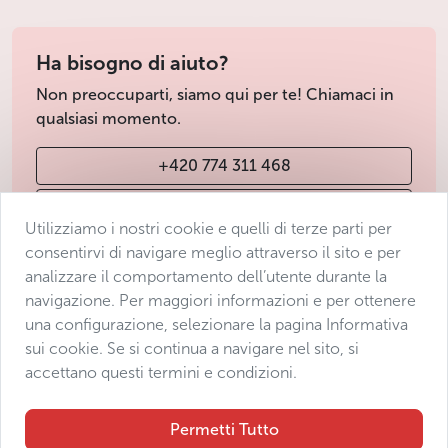
Ha bisogno di aiuto?
Non preoccuparti, siamo qui per te! Chiamaci in
qualsiasi momento.
+420 774 311 468
info@avantgarde-prague.cz
Utilizziamo i nostri cookie e quelli di terze parti per
consentirvi di navigare meglio attraverso il sito e per
analizzare il comportamento dell’utente durante la
Condizioni di vendita
navigazione. Per maggiori informazioni e per ottenere
Protezione dei dati
una configurazione, selezionare la pagina Informativa
Dichiarazione di accessibilità
sui cookie. Se si continua a navigare nel sito, si
accettano questi termini e condizioni.
Manage consent
Sitemap
Permetti Tutto