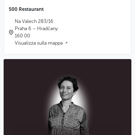
500 Restaurant
Na Valech 283/16
Praha 6 – Hradčany
160 00
Visualizza sulla mappa