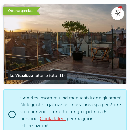
photo 5
photo 6
photo 7
photo 8
photo 9
photo 10
photo 11
Offerta speciale
Visualizza tutte le foto
(11)
Godetevi momenti indimenticabili con gli amici!
Noleggiate la jacuzzi e l’intera area spa per 3 ore
solo per voi – perfetto per gruppi fino a 8
persone.
Contattateci
per maggiori
informazioni!