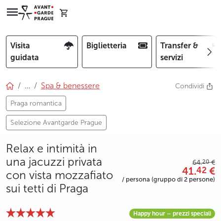
Visita
Biglietteria
Transfer &
guidata
servizi
…
Spa & benessere
Condividi
Praga romantica
Selezione Avantgarde Prague
Relax e intimità in
una jacuzzi privata
20
64.
€
41.
€
42
con vista mozzafiato
/ persona (gruppo di 2 persone)
sui tetti di Praga
Happy hour – prezzi speciali