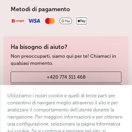
Metodi di pagamento
Ha bisogno di aiuto?
Non preoccuparti, siamo qui per te! Chiamaci in
qualsiasi momento.
+420 774 311 468
info@avantgarde-prague.cz
Utilizziamo i nostri cookie e quelli di terze parti per
consentirvi di navigare meglio attraverso il sito e per
analizzare il comportamento dell’utente durante la
Condizioni di vendita
navigazione. Per maggiori informazioni e per ottenere
Protezione dei dati
una configurazione, selezionare la pagina Informativa
Dichiarazione di accessibilità
sui cookie. Se si continua a navigare nel sito, si