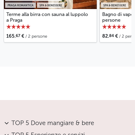
PRAGA ROMANTICA
SPA & BENESSERE
SPA & BENESSERE
Terme alla birra con sauna al luppolo
Bagno di vapor
a Praga
persone
67
84
165.
€
82.
€
/ 2 persone
/ 2 per
TOP 5 Dove mangiare & bere