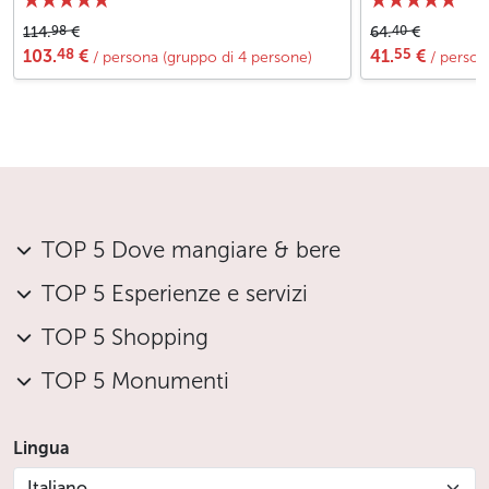
98
40
114.
€
64.
€
48
55
103.
€
41.
€
/ persona (gruppo di 4 persone)
/ person
TOP 5 Dove mangiare & bere
TOP 5 Esperienze e servizi
TOP 5 Shopping
TOP 5 Monumenti
Lingua
Italiano