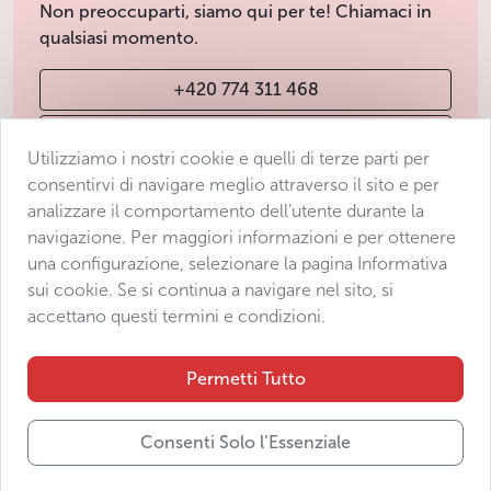
Non preoccuparti, siamo qui per te! Chiamaci in
qualsiasi momento.
+420 774 311 468
info@avantgarde-prague.cz
Utilizziamo i nostri cookie e quelli di terze parti per
consentirvi di navigare meglio attraverso il sito e per
analizzare il comportamento dell’utente durante la
Condizioni di vendita
navigazione. Per maggiori informazioni e per ottenere
Protezione dei dati
una configurazione, selezionare la pagina Informativa
Dichiarazione di accessibilità
sui cookie. Se si continua a navigare nel sito, si
accettano questi termini e condizioni.
Manage consent
Sitemap
Permetti Tutto
Consenti Solo l’Essenziale
© 2025 Avantgarde Prague DMC s.r.o.