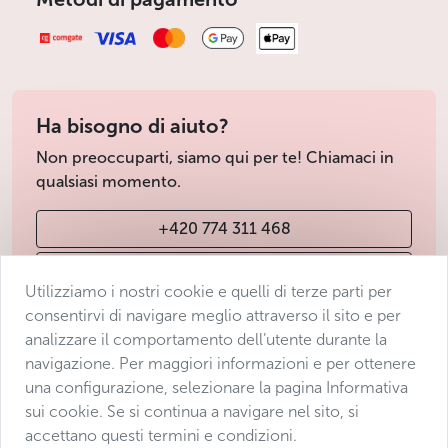
Ha bisogno di aiuto?
Non preoccuparti, siamo qui per te! Chiamaci in
qualsiasi momento.
+420 774 311 468
info@avantgarde-prague.cz
Utilizziamo i nostri cookie e quelli di terze parti per
consentirvi di navigare meglio attraverso il sito e per
analizzare il comportamento dell’utente durante la
Condizioni di vendita
navigazione. Per maggiori informazioni e per ottenere
Protezione dei dati
una configurazione, selezionare la pagina Informativa
Dichiarazione di accessibilità
sui cookie. Se si continua a navigare nel sito, si
accettano questi termini e condizioni.
Manage consent