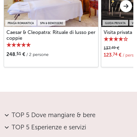
PRAGA ROMANTICA
SPA & BENESSERE
GUIDA PRIVATA
VIS
Caesar & Cleopatra: Rituale di lusso per
Visita privata 
coppie
49
137.
€
51
248.
€
74
/ 2 persone
123.
€
/ perso
TOP 5 Dove mangiare & bere
TOP 5 Esperienze e servizi