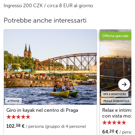
Ingresso 200 CZK / circa 8 EUR al giorno
Potrebbe anche interessarti
Offerta speciale
SPA & BENESSERE
ATTIVITÀ
PRAGA ROMANTICA
Giro in kayak nel centro di Praga
Relax e intimit
con vista mozza
38
102.
€
/ persona (gruppo di 4 persone)
20
64.
€
/ person