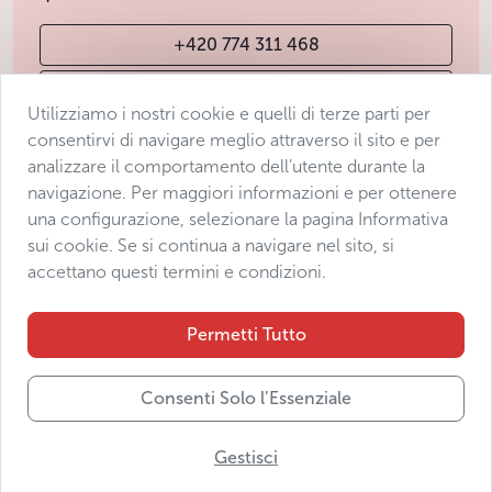
+420 774 311 468
info@avantgarde-prague.cz
Utilizziamo i nostri cookie e quelli di terze parti per
consentirvi di navigare meglio attraverso il sito e per
analizzare il comportamento dell’utente durante la
Condizioni di vendita
navigazione. Per maggiori informazioni e per ottenere
Protezione dei dati
una configurazione, selezionare la pagina Informativa
Dichiarazione di accessibilità
sui cookie. Se si continua a navigare nel sito, si
accettano questi termini e condizioni.
Manage consent
Sitemap
Permetti Tutto
Consenti Solo l’Essenziale
© 2025 Avantgarde Prague DMC s.r.o.
Gestisci