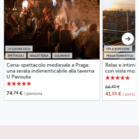
LA CUCINA CECA
SPA & BENESSERE
SPETTACOLI
BIGLIETTERIA
CULINARIO
PRAGA ROMANTICA
Cena-spettacolo medievale a Praga:
Relax e intimit
una serata indimenticabile alla taverna
con vista mozza
U Pavouka
40
64.
€
74
74.
€
55
/ persona
41.
€
/ person