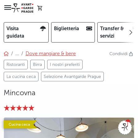
Visita
Biglietteria
Transfer &
guidata
servizi
…
Dove mangiare & bere
Condividi
Ristoranti
Birra
I nostri preferiti
La cucina ceca
Selezione Avantgarde Prague
Mincovna
photo 5
Cucina ceca