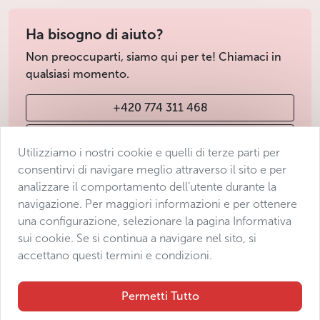
fresco
Zuppa di patate alla maniera tradizionale ceca
Ha bisogno di aiuto?
Risotto alle verdure
Non preoccuparti, siamo qui per te! Chiamaci in
Spiedini di verdure grigliate con salsa al sesamo,
qualsiasi momento.
serviti con purè di patate
Macedonia di frutta
+420 774 311 468
Menù senza glutine
info@avantgarde-prague.cz
Utilizziamo i nostri cookie e quelli di terze parti per
Petto d’anatra e di tacchino affumicati, serviti su
consentirvi di navigare meglio attraverso il sito e per
un letto di lattuga e decorati con fette di
analizzare il comportamento dell’utente durante la
barbabietola rossa e gialla, mousse di formaggio
Condizioni di vendita
navigazione. Per maggiori informazioni e per ottenere
e pane senza glutine
Protezione dei dati
una configurazione, selezionare la pagina Informativa
Brodo di pollo con carne e verdure
Dichiarazione di accessibilità
sui cookie. Se si continua a navigare nel sito, si
Risotto alle verdure
accettano questi termini e condizioni.
Manage consent
Tutti i piatti principali possono essere adattati con
Sitemap
piccole modifiche per soddisfare una dieta priva
Permetti Tutto
di glutine
Macedonia di frutta