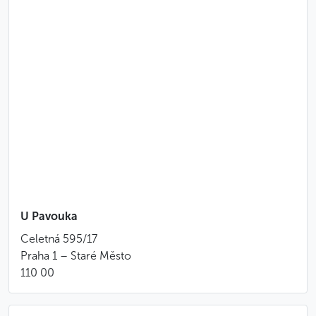
MENU 5 PIATTI
Menù con carne di maiale come portata principale
Petto d’anatra e di tacchino affumicati, serviti su
un letto di lattuga e decorati con fette di
barbabietola rossa e gialla, mousse di formaggio
e pane fresco
Zuppa di patate alla maniera tradizionale ceca
Gallette di patate ceche tradizionali (staročeské
caletky) e orzo perlato con funghi e aglio (kuba)
Stinco di maiale speziato, cotto al forno per 12
ore, servito con purè di patate, senape e rafano
U Pavouka
Torta fatta in casa
Celetná 595/17
Menù a base di pollame
Praha 1 – Staré Město
110 00
Petto d’anatra e di tacchino affumicati, serviti su
un letto di lattuga e decorati con fette di