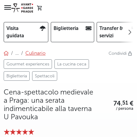
Visita
Biglietteria
Transfer &
guidata
servizi
…
Culinario
Condividi
Gourmet experiences
La cucina ceca
Biglietteria
Spettacoli
Cena-spettacolo medievale
a Praga: una serata
74.
€
51
indimenticabile alla taverna
/ persona
U Pavouka