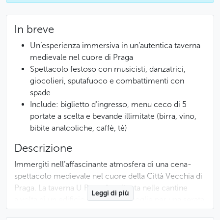
In breve
Un’esperienza immersiva in un’autentica taverna
medievale nel cuore di Praga
Spettacolo festoso con musicisti, danzatrici,
giocolieri, sputafuoco e combattimenti con
spade
Include: biglietto d’ingresso, menu ceco di 5
portate a scelta e bevande illimitate (birra, vino,
bibite analcoliche, caffè, tè)
Descrizione
Immergiti nell’affascinante atmosfera di una cena-
spettacolo medievale nel cuore della Città Vecchia di
Praga. La taverna U Pavouka, situata nelle cantine
Leggi di più
a volta di un edificio storico, ti accoglie per una serata
fuori dal tempo.