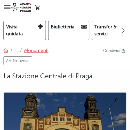
Visita
Biglietteria
Transfer &
guidata
servizi
…
Monumenti
Condividi
Art Nouveau
La Stazione Centrale di Praga
photo 5
photo 6
photo 7
photo 8
photo 9
photo 10
photo 11