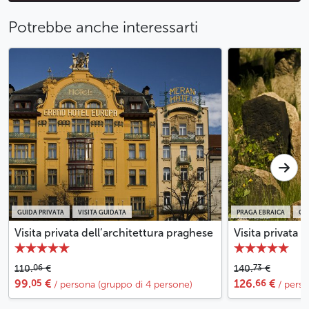
Potrebbe anche interessarti
GUIDA PRIVATA
VISITA GUIDATA
PRAGA EBRAICA
GU
Visita privata dell’architettura praghese
Visita privata 
06
73
110.
€
140.
€
05
66
99.
€
126.
€
/ persona (gruppo di 4 persone)
/ pers