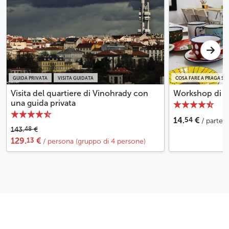
GUIDA PRIVATA
VISITA GUIDATA
COSA FARE A PRAGA SO
Visita del quartiere di Vinohrady con
Workshop di sm
una guida privata
54
14.
€
/ parte
48
143.
€
13
129.
€
/ persona (gruppo di 4 persone)