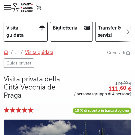
Visita
Biglietteria
Transfer &
guidata
servizi
…
Visita guidata
Condividi
Guida privata
Visita privata della
00
124.
€
Città Vecchia de
111.
€
60
Praga
/ persona (gruppo di 4 persone)
10 % di sconto in bassa stagione
photo 5
photo 6
photo 7
photo 8
photo 9
photo 10
photo 11
photo 12
photo 13
photo 14