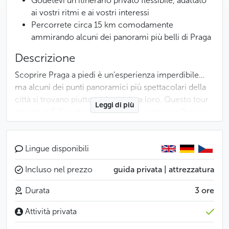
Godetevi un itinerario privato flessibile, adattato
ai vostri ritmi e ai vostri interessi
Percorrete circa 15 km comodamente
ammirando alcuni dei panorami più belli di Praga
Descrizione
Scoprire Praga a piedi è un’esperienza imperdibile…
ma alcuni dei punti panoramici più spettacolari della
città si trovano piuttosto lontani tra loro. Questo tour
Leggi di più
privato in E-Scooter vi permette di esplorare Praga in
modo molto più fluido, confortevole e coinvolgente,
godendo allo stesso tempo di una vera sensazione di
libertà.
Lingue disponibili
Incluso nel prezzo
guida privata | attrezzatura
L’esperienza inizia nei pressi del Ponte Carlo, dove la
vostra guida locale di lingua inglese vi accoglierà e vi
Durata
3 ore
spiegherà rapidamente il funzionamento degli E-
Scooter prima della partenza. In pochi minuti, le
Attività privata
strade acciottolate, le facciate storiche e le colline