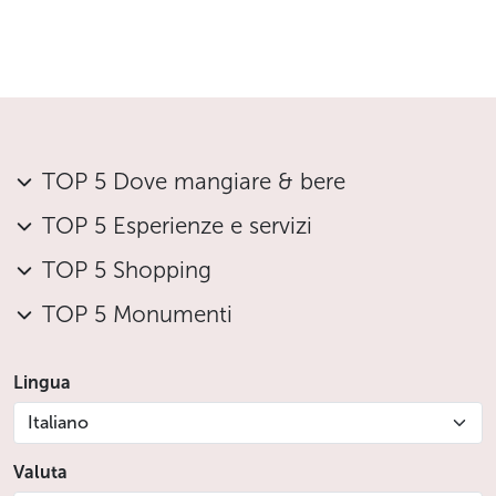
sull’utilizzo degli E-Scooter
Caschi inclusi
Poncho impermeabili e guanti invernali
disponibili in caso di necessità
È indispensabile saper andare in bicicletta per
partecipare a questa attività
TOP 5 Dove mangiare & bere
L’utilizzo degli E-Scooter è vietato ai bambini di
altezza inferiore a 150 cm, alle donne in
TOP 5 Esperienze e servizi
gravidanza, alle persone con peso superiore
a 120 kg e alle persone sotto l’effetto di alcol
TOP 5 Shopping
o sostanze stupefacenti
TOP 5 Monumenti
Nella Repubblica Ceca è severamente vietato
guidare biciclette, Segway o E-Scooter con un
tasso alcolemico superiore a 0,0 g/l
Lingua
Prima della partenza sarà richiesto di firmare una
liberatoria che conferma che qualsiasi incidente
Italiano
avvenuto durante il tour sarà sotto la vostra piena
Valuta
responsabilità