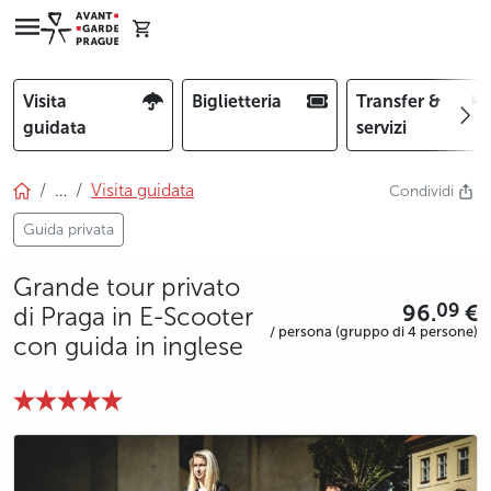
Visita
Biglietteria
Transfer &
guidata
servizi
…
Visita guidata
Condividi
Guida privata
Grande tour privato
96.
€
09
di Praga in E-Scooter
/ persona (gruppo di 4 persone)
con guida in inglese
photo 5
photo 6
photo 7
photo 8