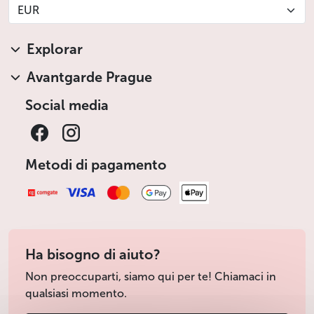
EUR
Condizioni speciali di cancellazione
Cancellazione fino a 72 ore prima dell’inizio del tour:
Explorar
nessuna commissione verrà trattenuta. Cancellazione
inferiore a 72 ore: verrà addebitato l’intero prezzo.
Avantgarde Prague
Una pioggia leggera non è motivo valido per annullare
Social media
l’attività o richiederne il rimborso.
Meno
Metodi di pagamento
Ha bisogno di aiuto?
Non preoccuparti, siamo qui per te! Chiamaci in
qualsiasi momento.