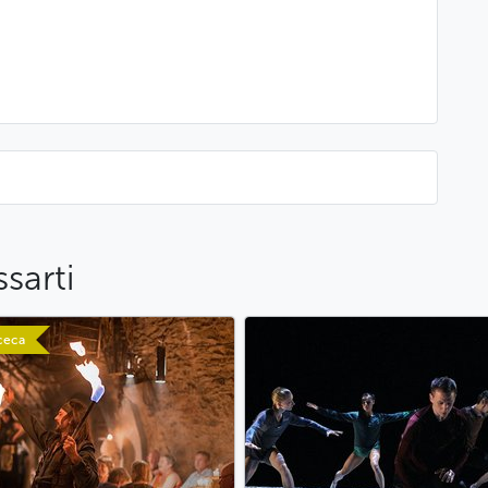
sarti
ceca