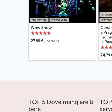
LA CUCIN
BIGLIETTERIA
TEATRO NERO
SPETTACO
Wow Show
Cena-
a Prag
indime
00
27.
€
/ persona
U Pav
74
74.
TOP 5 Dove mangiare &
TOP 
bere
serv