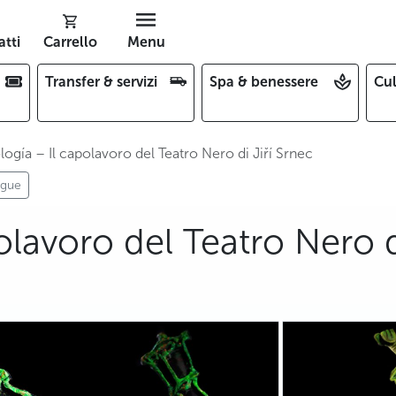
tti
Carrello
Menu
Transfer & servizi
Spa & benessere
Cul
logía – Il capolavoro del Teatro Nero di Jiří Srnec
ague
olavoro del Teatro Nero d