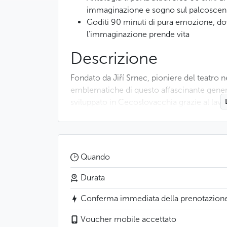
immaginazione e sogno sul palcoscen
Goditi 90 minuti di pura emozione, dov
l’immaginazione prende vita
Descrizione
Fondato da Jiří Srnec, pioniere del teatro
emblematiche di questo affascinante genere te
sviluppato in Cecoslovacchia grazie al lavo
leggendari come Il Circo Incantato della L
sotto la sua direzione.
Questo spettacolo non verbale offre una r
Quando
secolo di creatività e immaginazione. Tra 
regia poetica, Antología invita lo spettatore 
Durata
dell’immaginazione e del sogno sul palco”,
Conferma immediata della prenotazion
rappresentazione al Teatro Reale di Edimb
Voucher mobile accettato
Uno spettacolo affascinante, omaggio alla cr