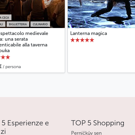
A CECA
LI
BIGLIETTERIA
CULINARIO
spettacolo medievale
Lanterna magica
a: una serata
nticabile alla taverna
ouka
€
/ persona
5 Esperienze e
TOP 5 Shopping
izi
Perníčkův sen