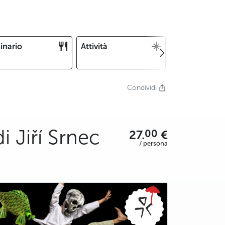
inario
Attività
Natale e
Capodanno
Condividi
i Jiří Srnec
00
27.
€
/ persona