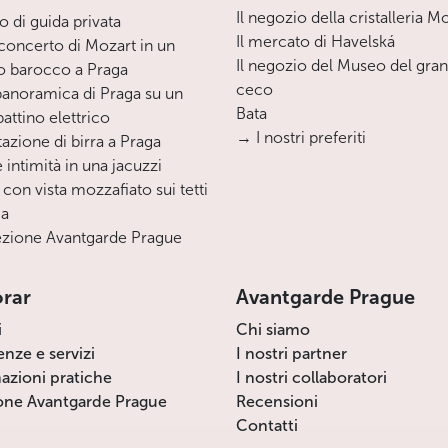
Il negozio della cristalleria M
o di guida privata
Il mercato di Havelská
oncerto di Mozart in un
Il negozio del Museo del gra
o barocco a Praga
ceco
 panoramica di Praga su un
Bata
ttino elettrico
→ I nostri preferiti
azione di birra a Praga
 intimità in una jacuzzi
 con vista mozzafiato sui tetti
ga
zione Avantgarde Prague
orar
Avantgarde Prague
i
Chi siamo
enze e servizi
I nostri partner
azioni pratiche
I nostri collaboratori
one Avantgarde Prague
Recensioni
Contatti