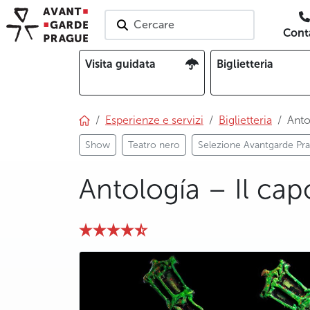
Cercare
Conta
Visita guidata
Biglietteria
Esperienze e servizi
Biglietteria
Anto
Show
Teatro nero
Selezione Avantgarde Pr
Antología – Il cap
photo 5
photo 6
photo 7
photo 8
photo 9
photo 10
photo 11
photo 12
photo 13
photo 14