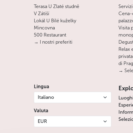
Terasa U Zlaté studně
Servizi
V Zátiší
Cena-c
Lokál U Bílé kuželky
palazz
Mincovna
Visita
500 Restaurant
monopa
→ I nostri preferiti
Degust
Relax e
privata
di Pra
→ Sele
Lingua
Expl
Italiano
Luogh
Esperi
Valuta
Inform
Selezi
EUR