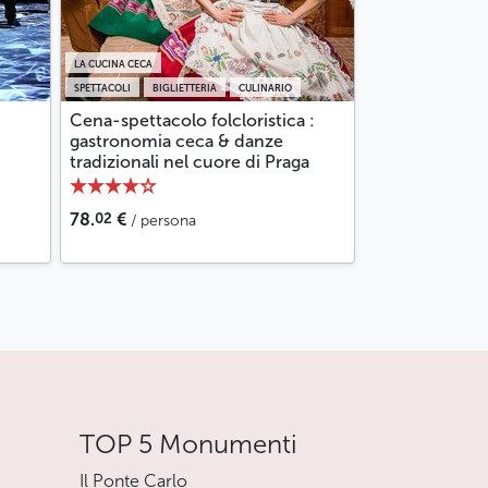
LA CUCINA CECA
SPETTACOLI
BIGLIETTERIA
CULINARIO
Cena-spettacolo folcloristica :
gastronomia ceca & danze
tradizionali nel cuore di Praga
02
78.
€
/ persona
TOP 5 Monumenti
Il Ponte Carlo