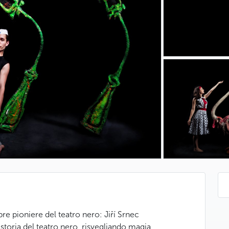
re pioniere del teatro nero: Jiří Srnec
 storia del teatro nero, risvegliando magia,