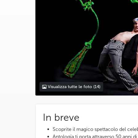
Visualizza tutte le foto
(14)
In breve
Scoprite il magico spettacolo del celeb
Antología ti porta attraverso 50 anni di