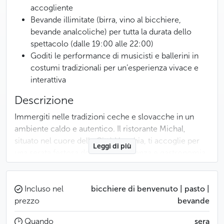
accogliente
Bevande illimitate (birra, vino al bicchiere,
bevande analcoliche) per tutta la durata dello
spettacolo (dalle 19:00 alle 22:00)
Goditi le performance di musicisti e ballerini in
costumi tradizionali per un’esperienza vivace e
interattiva
Descrizione
Immergiti nelle tradizioni ceche e slovacche in un
ambiente caldo e autentico. Il ristorante Michal,
situato nel cuore della Città Vecchia, ti accoglie per
Leggi di più
una serata festosa dove musica, danza e gastronomia
si fondono armoniosamente.
All’arrivo, un team sorridente ti accoglie in una sala
Incluso nel
bicchiere di benvenuto | pasto |
rustica e accogliente, tipica delle taverne boeme.
prezzo
bevande
Dalle prime note, la magia ha inizio: i musicisti
Quando
sera