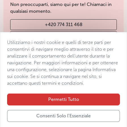
Non preoccuparti, siamo qui per te! Chiamaci in
qualsiasi momento.
+420 774 311 468
info@avantgarde-prague.cz
Utilizziamo i nostri cookie e quelli di terze parti per
consentirvi di navigare meglio attraverso il sito e per
analizzare il comportamento dell’utente durante la
Condizioni di vendita
navigazione. Per maggiori informazioni e per ottenere
Protezione dei dati
una configurazione, selezionare la pagina Informativa
Dichiarazione di accessibilità
sui cookie. Se si continua a navigare nel sito, si
accettano questi termini e condizioni.
Manage consent
Sitemap
Permetti Tutto
Consenti Solo l’Essenziale
© 2025 Avantgarde Prague DMC s.r.o.