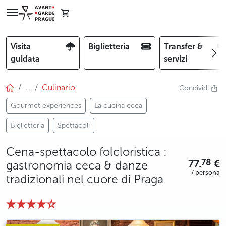
Visita
Biglietteria
Transfer &
guidata
servizi
…
Culinario
Condividi
Gourmet experiences
La cucina ceca
Biglietteria
Spettacoli
Cena-spettacolo folcloristica :
77.
€
78
gastronomia ceca & danze
/ persona
tradizionali nel cuore di Praga
photo 5
photo 6
photo 7
photo 8
photo 9