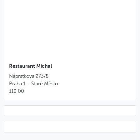
Variazioni di antipasti stagionali
Ciambella salata ripiena di filetto di maiale
sfilacciato
Coscia d’anatra, roulade di vitello, pancetta di
maiale marinata e arrosto
Cavolo rosso, canederli di Karlovy Vary, gnocchi
di patate e frittelle di patate
Dessert fatto in casa
Caffè o tè
Restaurant Michal
Náprstkova 273/8
MENÙ PESCI
Praha 1 – Staré Město
110 00
Aperitivo
Variazioni di antipasti stagionali
Crocchetta di pesce
Filetto di pesce alla griglia, purè di verdure e
verdure di stagione
Dessert fatto in casa
Caffè o tè