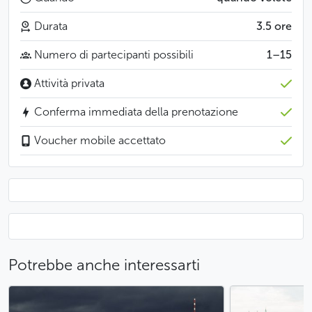
identità. Una pausa caffè in un luogo insolito, la
scoperta del vetro e del cristallo di Boemia e una
Durata
3.5 ore
passeggiata nel parco, che offre una splendida vista
Numero di partecipanti possibili
1–15
panoramica su Praga, sono altre tappe di questo tour
di scoperta di mezza giornata.
Attività privata
Buono a sapersi
Conferma immediata della prenotazione
Partenza al mattino o al pomeriggio
Voucher mobile accettato
I tour sono disponibili tutto l’anno
Incontro con la guida alla reception dell’hotel o in
un luogo prestabilito
Meno
Potrebbe anche interessarti