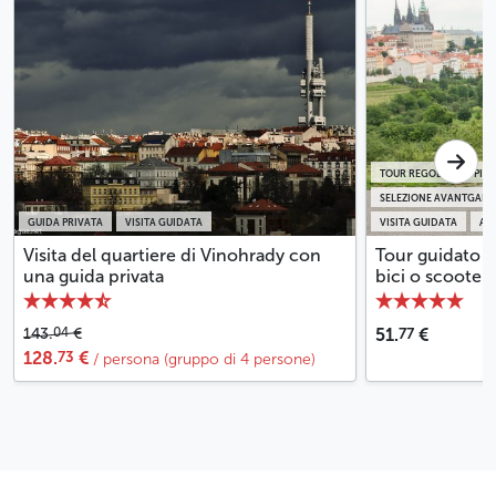
TOUR REGOLARI IN PICC
SELEZIONE AVANTGARD
GUIDA PRIVATA
VISITA GUIDATA
VISITA GUIDATA
ATT
Visita del quartiere di Vinohrady con
Tour guidato d
una guida privata
bici o scooter 
77
04
143.
€
51.
€
73
128.
€
/ persona (gruppo di 4 persone)