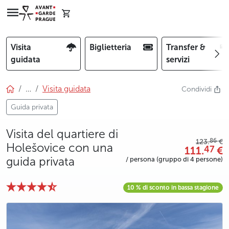
Visita
Biglietteria
Transfer &
guidata
servizi
…
Visita guidata
Condividi
Guida privata
Visita del quartiere di
86
123.
€
Holešovice con una
111.
€
47
guida privata
/ persona (gruppo di 4 persone)
10 % di sconto in bassa stagione
photo 5
photo 6
photo 7
photo 8
photo 9
photo 10