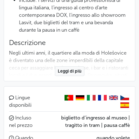
Include: i servizi di una guida professionista di
lingua italiana, l’ingresso al centro d’arte
contemporanea DOX, l’ingresso allo showroom
Lasvit, due biglietti del tram e una bevanda
durante la pausa in un caffè
Descrizione
Negli ultimi anni, il quartiere alla moda di Holešovice
è diventato una delle zone imperdibili della capitale
ceca per assaggiare la vita praghese, i bar e i ristoranti
Leggi di più
locali e i due grandi parchi, Letná e Stromovka, situati
in questo settimo distretto.
Accompagnati da una guida di lingua inglese,
Lingue
scoprirete questo quartiere, la sua storia, la sua
disponibili
architettura e soprattutto la sua atmosfera molto
Incluso
biglietto d’ingresso al museo |
particolare. Dopo aver visitato il centro d’arte
nel prezzo
tragitto in tram | pausa caffè
contemporanea della città, una passeggiata per le
strade del quartiere vi permetterà di assorbire la sua
Quando
quando volete