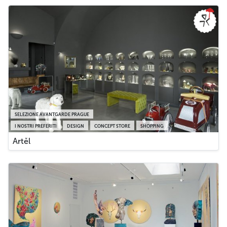
SELEZIONE AVANTGARDE PRAGUE
I NOSTRI PREFERITI
DESIGN
CONCEPT STORE
SHOPPING
Artěl