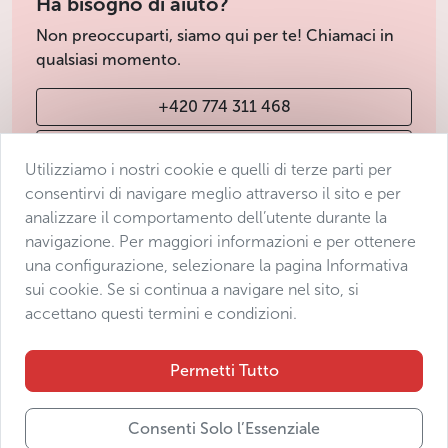
Ha bisogno di aiuto?
Non preoccuparti, siamo qui per te! Chiamaci in
qualsiasi momento.
+420 774 311 468
info@avantgarde-prague.cz
Utilizziamo i nostri cookie e quelli di terze parti per
consentirvi di navigare meglio attraverso il sito e per
analizzare il comportamento dell’utente durante la
Condizioni di vendita
navigazione. Per maggiori informazioni e per ottenere
Protezione dei dati
una configurazione, selezionare la pagina Informativa
Dichiarazione di accessibilità
sui cookie. Se si continua a navigare nel sito, si
accettano questi termini e condizioni.
Manage consent
Sitemap
Permetti Tutto
Consenti Solo l’Essenziale