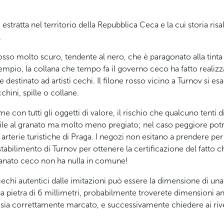
estratta nel territorio della Repubblica Ceca e la cui storia ris
.
 rosso molto scuro, tendente al nero, che è paragonato alla ti
sempio, la collana che tempo fa il governo ceco ha fatto realiz
destinato ad artisti cechi. Il filone rosso vicino a Turnov si e
hini, spille o collane.
 con tutti gli oggetti di valore, il rischio che qualcuno tenti d
ile al granato ma molto meno pregiato; nel caso peggiore potre
li arterie turistiche di Praga. I negozi non esitano a prendere per i
o stabilimento di Turnov per ottenere la certificazione del fatto
 granato ceco non ha nulla in comune!
cechi autentici dalle imitazioni può essere la dimensione di una
na pietra di 6 millimetri, probabilmente troverete dimensioni a
 sia correttamente marcato, e successivamente chiedere ai riven