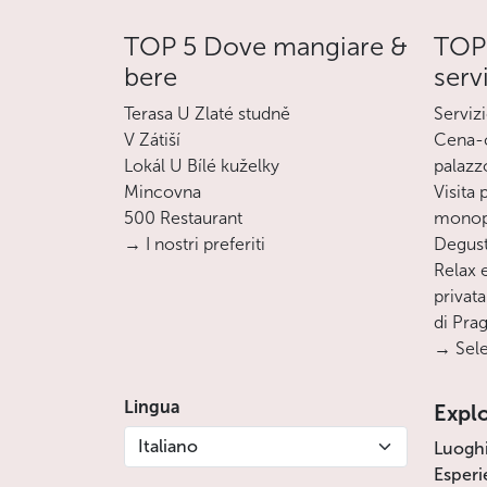
TOP 5 Dove mangiare &
TOP 
bere
serv
Terasa U Zlaté studně
Servizi
V Zátiší
Cena-c
Lokál U Bílé kuželky
palazz
Mincovna
Visita
500 Restaurant
monopa
→ I nostri preferiti
Degust
Relax e
privata
di Pra
→ Sele
Lingua
Expl
Italiano
Luogh
Esperi