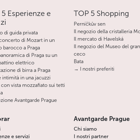
5 Esperienze e
TOP 5 Shopping
izi
Perníčkův sen
Il negozio della cristalleria M
o di guida privata
Il mercato di Havelská
oncerto di Mozart in un
Il negozio del Museo del gra
o barocco a Praga
ceco
 panoramica di Praga su un
Bata
ttino elettrico
→ I nostri preferiti
azione di birra a Praga
 intimità in una jacuzzi
 con vista mozzafiato sui tetti
ga
zione Avantgarde Prague
orar
Avantgarde Prague
i
Chi siamo
enze e servizi
I nostri partner