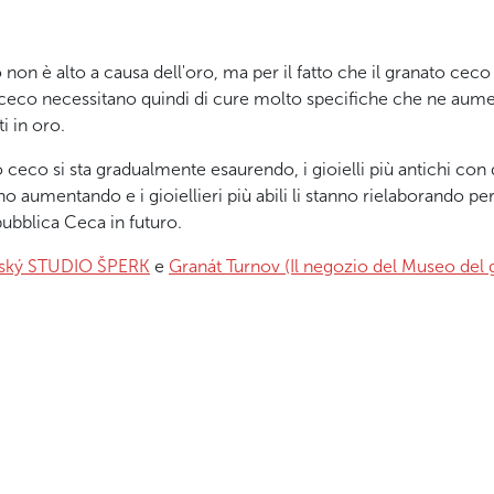
non è alto a causa dell'oro, ma per il fatto che il granato ceco 
ato ceco necessitano quindi di cure molto specifiche che ne au
i in oro.
ceco si sta gradualmente esaurendo, i gioielli più antichi con
anno aumentando e i gioiellieri più abili li stanno rielaborando p
pubblica Ceca in futuro.
vský STUDIO ŠPERK
e
Granát Turnov (Il negozio del Museo del