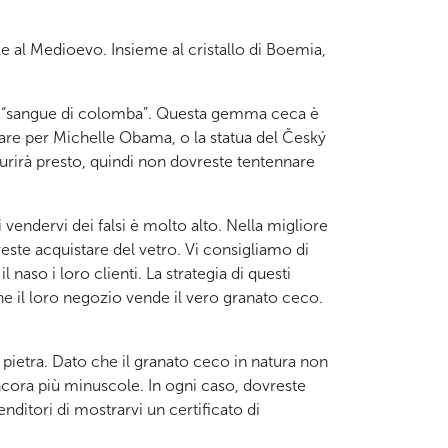
ale al Medioevo. Insieme al cristallo di Boemia,
nta “sangue di colomba”. Questa gemma ceca è
zare per Michelle Obama, o la statua del Český
saurirà presto, quindi non dovreste tentennare
i vendervi dei falsi è molto alto. Nella migliore
ste acquistare del vetro. Vi consigliamo di
l naso i loro clienti. La strategia di questi
 che il loro negozio vende il vero granato ceco.
 pietra. Dato che il granato ceco in natura non
ncora più minuscole. In ogni caso, dovreste
ditori di mostrarvi un certificato di