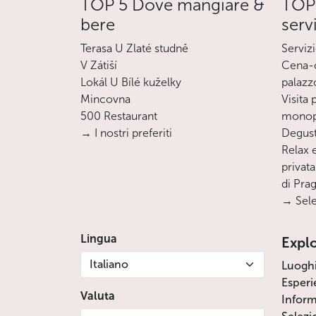
TOP 5 Dove mangiare &
TOP 
bere
serv
Terasa U Zlaté studně
Servizi
V Zátiší
Cena-c
Lokál U Bílé kuželky
palazz
Mincovna
Visita
500 Restaurant
monopa
→ I nostri preferiti
Degust
Relax e
privata
di Pra
→ Sele
Lingua
Expl
Italiano
Luogh
Esperi
Valuta
Inform