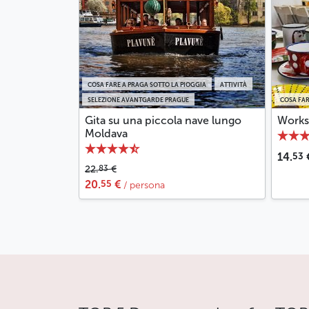
COSA FARE A PRAGA SOTTO LA PIOGGIA
ATTIVITÀ
SELEZIONE AVANTGARDE PRAGUE
COSA FAR
Gita su una piccola nave lungo
Works
Moldava
53
14.
83
22.
€
55
20.
€
/ persona