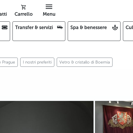
tti
Carrello
Menu
Transfer & servizi
Spa & benessere
Cul
e Prague
I nostri preferiti
Vetro & cristallo di Boemia