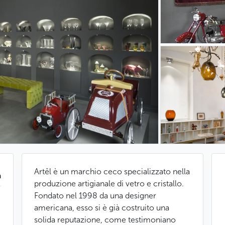
Artěl è un marchio ceco specializzato nella
a
produzione artigianale di vetro e cristallo.
Fondato nel 1998 da una designer
americana, esso si è già costruito una
solida reputazione, come testimoniano