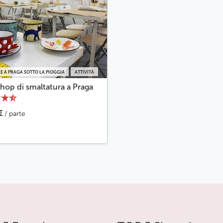
E A PRAGA SOTTO LA PIOGGIA
ATTIVITÀ
hop di smaltatura a Praga
€
/ parte