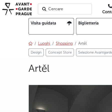
Cercare
Conta
Visita guidata
Biglietteria
Luoghi
Shopping
Artěl
Design
Concept Store
Selezione Avantgard
Artěl
photo 5
photo 6
photo 7
photo 8