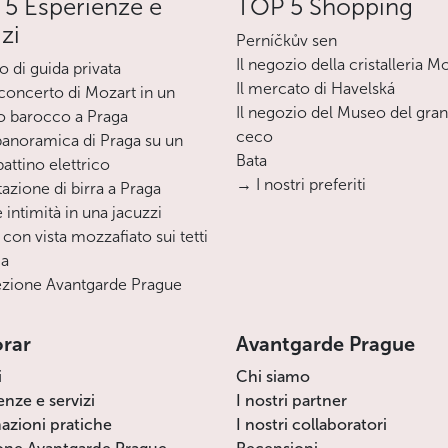
5 Esperienze e
TOP 5 Shopping
izi
Perníčkův sen
Il negozio della cristalleria M
o di guida privata
Il mercato di Havelská
oncerto di Mozart in un
Il negozio del Museo del gra
o barocco a Praga
ceco
 panoramica di Praga su un
Bata
ttino elettrico
→ I nostri preferiti
azione di birra a Praga
 intimità in una jacuzzi
 con vista mozzafiato sui tetti
ga
zione Avantgarde Prague
orar
Avantgarde Prague
i
Chi siamo
enze e servizi
I nostri partner
azioni pratiche
I nostri collaboratori