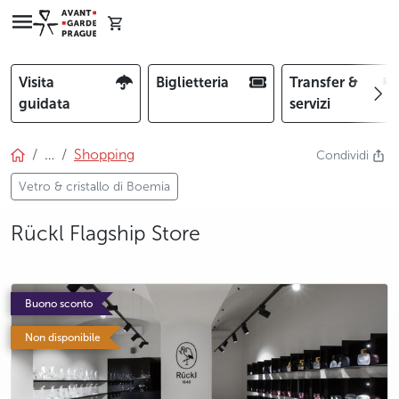
Visita
Biglietteria
Transfer &
guidata
servizi
…
Shopping
Condividi
Vetro & cristallo di Boemia
Rückl Flagship Store
photo 5
photo 6
Buono sconto
Non disponibile