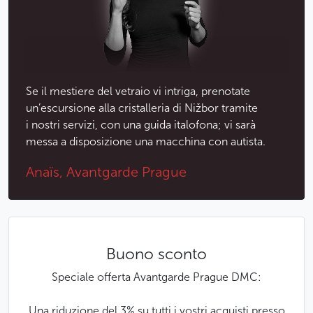
Se il mestiere del vetraio vi intriga, prenotate
un’escursione alla cristalleria di Nižbor tramite
i nostri servizi, con una guida italofona; vi sarà
messa a disposizione una macchina con autista.
Anaïs, Avantgarde Prague
Buono sconto
Speciale offerta Avantgarde Prague DMC:
Una riduzione del 3% su tutti i vostri acquisti presso