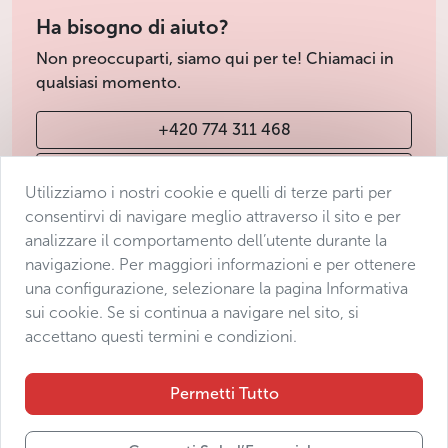
Ha bisogno di aiuto?
Non preoccuparti, siamo qui per te! Chiamaci in
qualsiasi momento.
+420 774 311 468
info@avantgarde-prague.cz
Utilizziamo i nostri cookie e quelli di terze parti per
consentirvi di navigare meglio attraverso il sito e per
analizzare il comportamento dell’utente durante la
Condizioni di vendita
navigazione. Per maggiori informazioni e per ottenere
Protezione dei dati
una configurazione, selezionare la pagina Informativa
Dichiarazione di accessibilità
sui cookie. Se si continua a navigare nel sito, si
accettano questi termini e condizioni.
Manage consent
Sitemap
Permetti Tutto