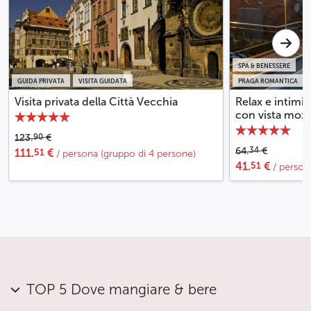
SPA & BENESSERE
GUIDA PRIVATA
VISITA GUIDATA
PRAGA ROMANTICA
Visita privata della Città Vecchia
Relax e intimit
con vista mozza
90
123.
€
34
64.
€
51
111.
€
/ persona (gruppo di 4 persone)
51
41.
€
/ person
TOP 5 Dove mangiare & bere