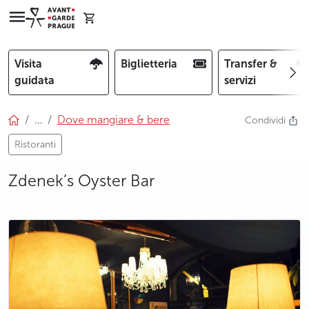
Visita
Biglietteria
Transfer &
guidata
servizi
…
Dove mangiare & bere
Condividi
Ristoranti
Zdenek’s Oyster Bar
photo 5