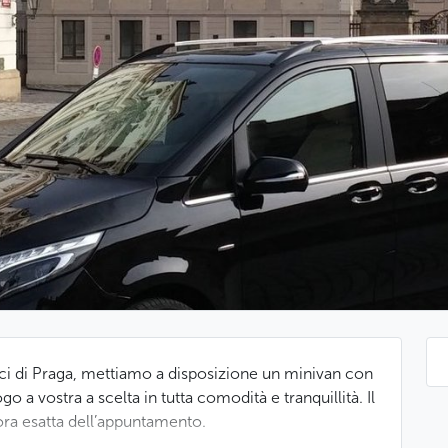
torici di Praga, mettiamo a disposizione un minivan con
ogo a vostra a scelta in tutta comodità e tranquillità. Il
l’ora esatta dell’appuntamento.