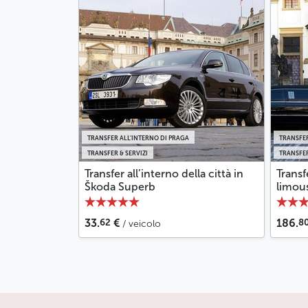
TRANSFER ALL’INTERNO DI PRAGA
TRANSFER
TRANSFER & SERVIZI
TRANSFER
Transfer all’interno della città in
Transf
Škoda Superb
limou
62
8
33.
€
186.
/ veicolo