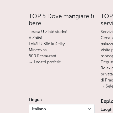
TOP 5 Dove mangiare &
TOP 
bere
serv
Terasa U Zlaté studně
Servizi
V Zátiší
Cena-c
Lokál U Bílé kuželky
palazz
Mincovna
Visita
500 Restaurant
monopa
→ I nostri preferiti
Degust
Relax e
privata
di Pra
→ Sele
Lingua
Expl
Italiano
Luogh