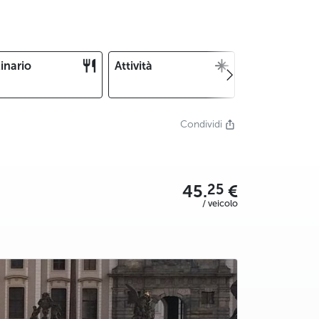
inario
Attività
Natale e
Capodanno
Condividi
25
45.
€
/ veicolo