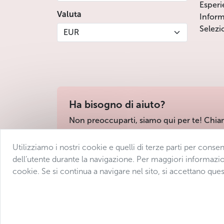
Esperi
Valuta
Inform
Selezi
EUR
Ha bisogno di aiuto?
Non preoccuparti, siamo qui per te! Chia
Utilizziamo i nostri cookie e quelli di terze parti per conse
Condizioni di vendita
Protezione dei dati
D
dell’utente durante la navigazione. Per maggiori informazio
cookie. Se si continua a navigare nel sito, si accettano ques
© 2025 Avantgarde Prague DMC 