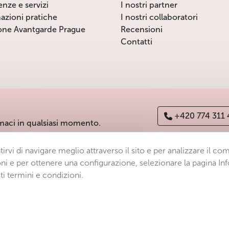
enze e servizi
I nostri partner
azioni pratiche
I nostri collaboratori
one Avantgarde Prague
Recensioni
Contatti
+420 774 311
maci in qualsiasi momento.
ntirvi di navigare meglio attraverso il sito e per analizzare il 
ichiarazione di accessibilità
Manage consent
Sitemap
ni e per ottenere una configurazione, selezionare la pagina Inf
ti termini e condizioni.
s.r.o.