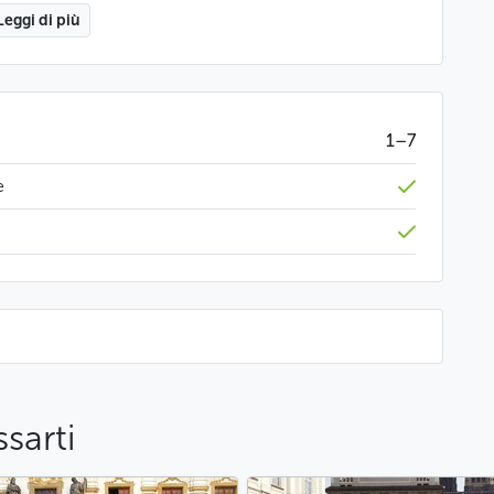
Leggi di più
o a 9 ore prima.
Meno
1–7
e
sarti