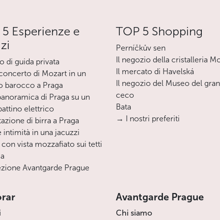
5 Esperienze e
TOP 5 Shopping
izi
Perníčkův sen
Il negozio della cristalleria M
o di guida privata
Il mercato di Havelská
oncerto di Mozart in un
Il negozio del Museo del gra
o barocco a Praga
ceco
 panoramica di Praga su un
Bata
ttino elettrico
→ I nostri preferiti
azione di birra a Praga
 intimità in una jacuzzi
 con vista mozzafiato sui tetti
ga
zione Avantgarde Prague
orar
Avantgarde Prague
i
Chi siamo