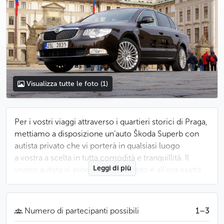
Visualizza tutte le foto
(1)
Per i vostri viaggi attraverso i quartieri storici di Praga,
mettiamo a disposizione un’auto Škoda Superb con
autista privato che vi porterà in qualsiasi luogo
a vostra a scelta in tutta comodità e tranquillità. Il
Leggi di più
vostro autista vi aspetterà all’indirizzo e all’ora esatta
dell’appuntamento.
Buono a sapersi
Numero di partecipanti possibili
1–3
Potete prenotare il vostro transfert fino a 9 ore