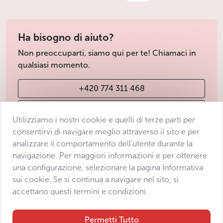
Comunque, durante la visita alla Madre delle città, non
dimenticate di fare attenzione alle
trappole turistiche
, che
Ha bisogno di aiuto?
sono numerose nella capitale.
Non preoccuparti, siamo qui per te! Chiamaci in
qualsiasi momento.
Per tutte le informazioni utili su Praga, come l'alloggio,
i monumenti, dove mangiare, ecc., clicca
qui
.
+420 774 311 468
... E ora alcune informazioni di base su
info@avantgarde-prague.cz
Praga
Utilizziamo i nostri cookie e quelli di terze parti per
Superficie: 496 km²
consentirvi di navigare meglio attraverso il sito e per
Numero di abitanti: cca 1,4 milioni (La Repubblica
analizzare il comportamento dell’utente durante la
Condizioni di vendita
Ceca ha circa 10,9 milioni di abitanti) (2024)
navigazione. Per maggiori informazioni e per ottenere
Protezione dei dati
Capitale della Repubblica Ceca: Praga è la sede
una configurazione, selezionare la pagina Informativa
Dichiarazione di accessibilità
dell'ufficio presidenziale (al
Castello di Praga
), il
sui cookie. Se si continua a navigare nel sito, si
Senato (a
Palazzo Wallenstein
), la Camera dei Deputati
accettano questi termini e condizioni.
Manage consent
(in un complesso di palazzi situati nel quartiere di
Malá
Sitemap
Strana
), i vari ministeri e numerose ambasciate
Permetti Tutto