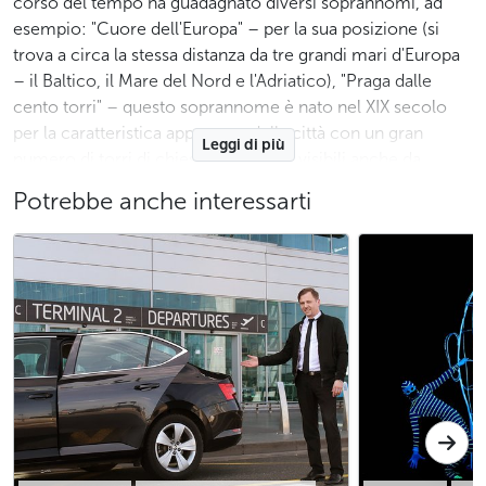
corso del tempo ha guadagnato diversi soprannomi, ad
esempio: "Cuore dell'Europa" – per la sua posizione (si
trova a circa la stessa distanza da tre grandi mari d'Europa
– il Baltico, il Mare del Nord e l'Adriatico), "Praga dalle
cento torri" – questo soprannome è nato nel XIX secolo
per la caratteristica apparenza della città con un gran
Leggi di più
numero di torri di chiese facilmente visibili anche da
lontano. Sebbene oggi Praga abbia molte più torri (il
Potrebbe anche interessarti
numero esatto non è noto, ma si stima attorno alle 1000),
questo nome evocante l'atmosfera romantica della città è
rimasto. "Praga di pietra" – il nome è nato nel X secolo
grazie agli edifici in pietra dell'architettura romanica.
Praga vanta un gran numero di monumenti iscritti nella
lista del patrimonio mondiale dell'UNESCO. Il centro
storico con i suoi capolavori architettonici, tra cui case
storiche, ponti e vicoli lastricati, con il
Castello di Praga
che svetta, conserva il suo fascino unico in ogni stagione.
I visitatori sono solitamente piacevolmente sorpresi anche