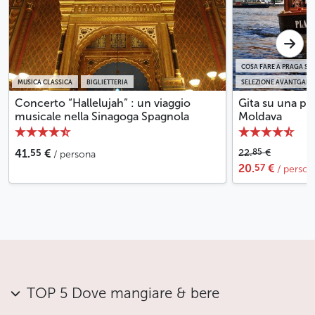
COSA FARE A PRAGA SO
MUSICA CLASSICA
BIGLIETTERIA
SELEZIONE AVANTGARD
Concerto “Hallelujah” : un viaggio
Gita su una pi
musicale nella Sinagoga Spagnola
Moldava
55
85
41.
€
22.
€
/ persona
57
20.
€
/ person
TOP 5 Dove mangiare & bere