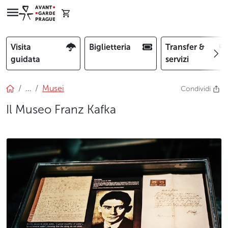
Visita
Biglietteria
Transfer &
guidata
servizi
…
Musei
Condividi
Il Museo Franz Kafka
photo 5
photo 6
photo 7
photo 8
photo 9
photo 10