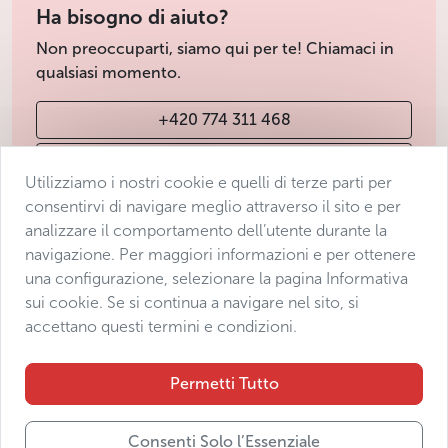
Ha bisogno di aiuto?
Non preoccuparti, siamo qui per te! Chiamaci in
qualsiasi momento.
+420 774 311 468
info@avantgarde-prague.cz
Utilizziamo i nostri cookie e quelli di terze parti per
consentirvi di navigare meglio attraverso il sito e per
analizzare il comportamento dell’utente durante la
Condizioni di vendita
navigazione. Per maggiori informazioni e per ottenere
Protezione dei dati
una configurazione, selezionare la pagina Informativa
Dichiarazione di accessibilità
sui cookie. Se si continua a navigare nel sito, si
accettano questi termini e condizioni.
Manage consent
Sitemap
Permetti Tutto
Consenti Solo l’Essenziale