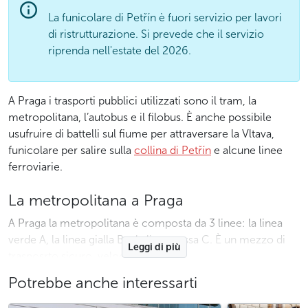
La funicolare di Petřín è fuori servizio per lavori
di ristrutturazione. Si prevede che il servizio
riprenda nell'estate del 2026.
A Praga i trasporti pubblici utilizzati sono il tram, la
metropolitana, l’autobus e il filobus. È anche possibile
usufruire di battelli sul fiume per attraversare la Vltava,
funicolare per salire sulla
collina di Petřín
e alcune linee
ferroviarie.
La metropolitana a Praga
A Praga la metropolitana è composta da 3 linee: la linea
verde A, la linea gialla B e la linea rossa C. È un mezzo di
Leggi di più
trasposrto sicuro, veloce e puntuale.
Potrebbe anche interessarti
La metropolitana a Praga funziona dalle 4:40 alle 00:45
circa, sapendo che l’ultima metro parte dai rispettivi