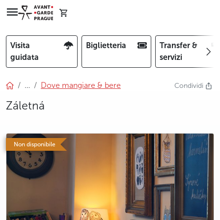
Visita
Biglietteria
Transfer &
guidata
servizi
…
Dove mangiare & bere
Condividi
Záletná
photo 5
Non disponibile