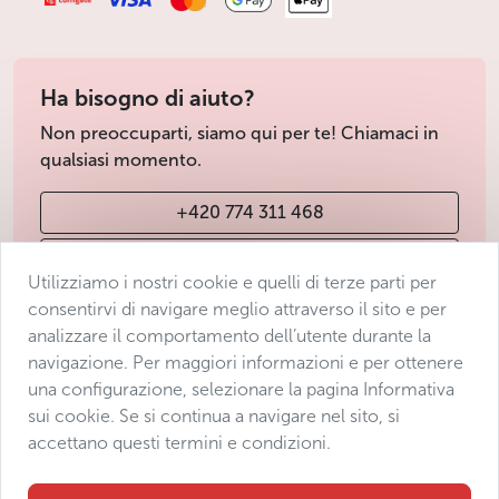
Ha bisogno di aiuto?
Non preoccuparti, siamo qui per te! Chiamaci in
qualsiasi momento.
+420 774 311 468
info@avantgarde-prague.cz
Utilizziamo i nostri cookie e quelli di terze parti per
consentirvi di navigare meglio attraverso il sito e per
analizzare il comportamento dell’utente durante la
Condizioni di vendita
navigazione. Per maggiori informazioni e per ottenere
Protezione dei dati
una configurazione, selezionare la pagina Informativa
Dichiarazione di accessibilità
sui cookie. Se si continua a navigare nel sito, si
accettano questi termini e condizioni.
Manage consent
Sitemap