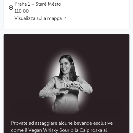
Praha 1 – Staré Město
110 00
Visualizza sulla mappa
Provate ad assaggiare alcune bevande esclusive
come il Vegan Whisky Sour o la Caipiroska al