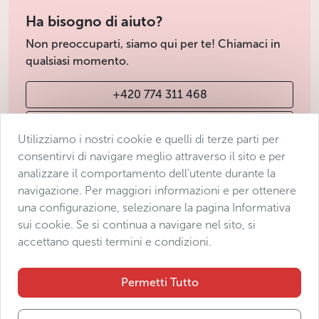
Ha bisogno di aiuto?
Non preoccuparti, siamo qui per te! Chiamaci in
qualsiasi momento.
+420 774 311 468
info@avantgarde-prague.cz
Utilizziamo i nostri cookie e quelli di terze parti per
consentirvi di navigare meglio attraverso il sito e per
analizzare il comportamento dell’utente durante la
Condizioni di vendita
navigazione. Per maggiori informazioni e per ottenere
Protezione dei dati
una configurazione, selezionare la pagina Informativa
Dichiarazione di accessibilità
sui cookie. Se si continua a navigare nel sito, si
accettano questi termini e condizioni.
Manage consent
Sitemap
Permetti Tutto