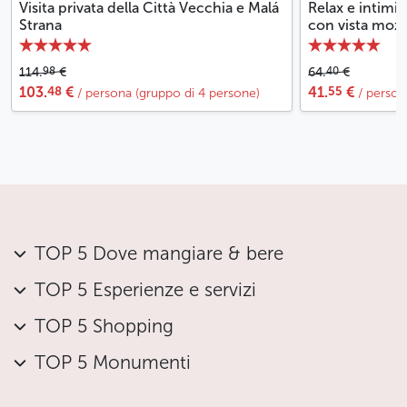
Visita privata della Città Vecchia e Malá
Relax e intimit
Strana
con vista mozza
98
40
114.
€
64.
€
48
55
103.
€
41.
€
/ persona (gruppo di 4 persone)
/ person
TOP 5 Dove mangiare & bere
TOP 5 Esperienze e servizi
TOP 5 Shopping
TOP 5 Monumenti