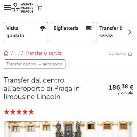
Visita
Biglietteria
Transfer &
guidata
servizi
…
Transfer & servizi
Condividi
Transfer centro → aeroporto
Transfer dal centro
186.
€
38
all’aeroporto di Praga in
/ veicolo
limousine Lincoln