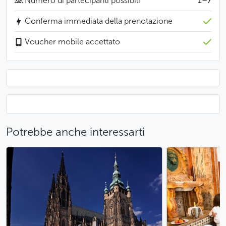
Numero di partecipanti possibili
1–7
previsto dell’aereo. Il vostro autista vi aspetterà
all’orario esatto davanti all’ingresso principale del tuo
Conferma immediata della prenotazione
hotel o all’indirizzo che avete indicato.
Voucher mobile accettato
Buono a sapersi
Potete prenotare il vostro transfert fino a 9 ore
prima.
Meno
Potrebbe anche interessarti