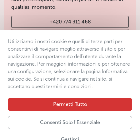
qualsiasi momento.
+420 774 311 468
info@avantgarde-prague.cz
Utilizziamo i nostri cookie e quelli di terze parti per
consentirvi di navigare meglio attraverso il sito e per
analizzare il comportamento dell’utente durante la
Condizioni di vendita
navigazione. Per maggiori informazioni e per ottenere
Protezione dei dati
una configurazione, selezionare la pagina Informativa
Dichiarazione di accessibilità
sui cookie. Se si continua a navigare nel sito, si
accettano questi termini e condizioni.
Manage consent
Sitemap
Permetti Tutto
Consenti Solo l’Essenziale
© 2025 Avantgarde Prague DMC s.r.o.
Gestisci