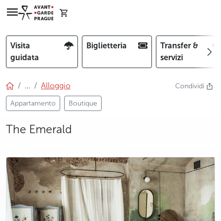
Visita
Biglietteria
Transfer &
guidata
servizi
…
Alloggio
Condividi
Appartamento
Boutique
The Emerald
photo 5
photo 6
photo 7
photo 8
photo 9
photo 10
photo 11
photo 12