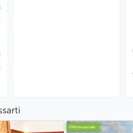
$
sarti
Offerta speciale