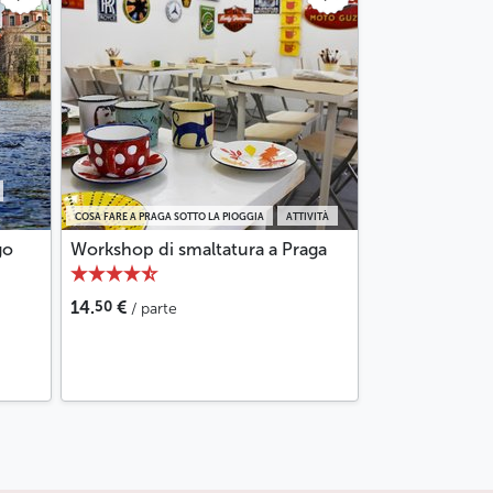
COSA FARE A PRAGA SOTTO LA PIOGGIA
ATTIVITÀ
go
Workshop di smaltatura a Praga
50
14.
€
/ parte