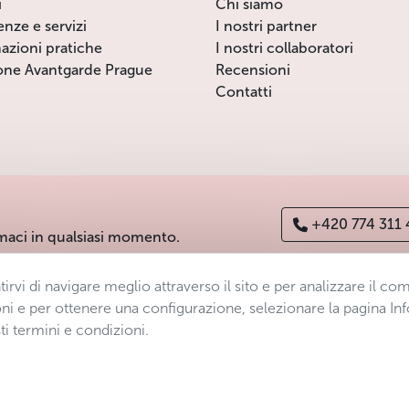
i
Chi siamo
enze e servizi
I nostri partner
azioni pratiche
I nostri collaboratori
one Avantgarde Prague
Recensioni
Contatti
+420 774 311
maci in qualsiasi momento.
ntirvi di navigare meglio attraverso il sito e per analizzare il 
ichiarazione di accessibilità
Manage consent
Sitemap
ni e per ottenere una configurazione, selezionare la pagina Inf
ti termini e condizioni.
s.r.o.