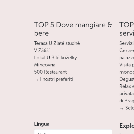
TOP 5 Dove mangiare &
TOP 
bere
serv
Terasa U Zlaté studně
Servizi
V Zátiší
Cena-c
Lokál U Bílé kuželky
palazz
Mincovna
Visita
500 Restaurant
monopa
→ I nostri preferiti
Degust
Relax e
privata
di Pra
→ Sele
Lingua
Expl