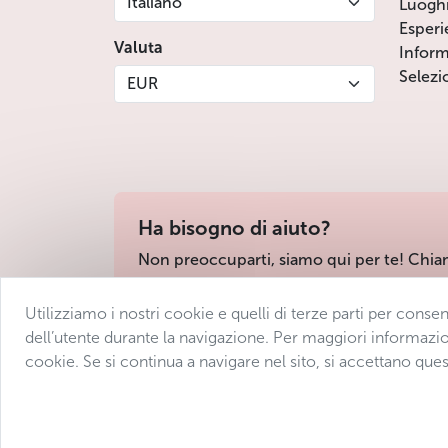
Italiano
Luogh
Esperi
Valuta
Inform
Selezi
EUR
Ha bisogno di aiuto?
Non preoccuparti, siamo qui per te! Chia
Utilizziamo i nostri cookie e quelli di terze parti per conse
Condizioni di vendita
Protezione dei dati
D
dell’utente durante la navigazione. Per maggiori informazio
cookie. Se si continua a navigare nel sito, si accettano ques
© 2025 Avantgarde Prague DMC 