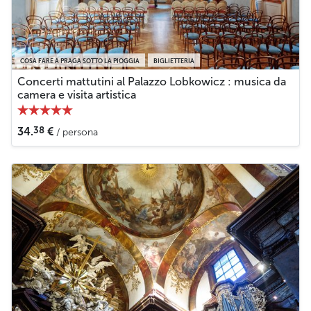
COSA FARE A PRAGA SOTTO LA PIOGGIA
BIGLIETTERIA
Concerti mattutini al Palazzo Lobkowicz : musica da
camera e visita artistica
38
34.
€
/ persona