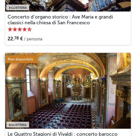
BIGLIETTERIA
Concerto d’organo storico : Ave Maria e grandi
classici nella chiesa di San Francesco
78
22.
€
/ persona
Non disponibile
BIGLIETTERIA
Le Quattro Stagioni di Vivaldi : concerto barocco