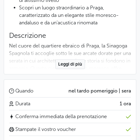
di altissimo livello
Scopri un luogo straordinario a Praga,
caratterizzato da un elegante stile moresco-
andaluso e da un’acustica rinomata
Descrizione
Nel cuore del quartiere ebraico di Praga, la Sinagoga
Spagnola ti accoglie sotto le sue arcate dorate per una
serata in cui architettura, musica e storia si fondono in
Leggi di più
armonia. Questo gioiello dallo stile moresco offre
un’acustica eccezionale, ideale per un’esperienza
musicale coinvolgente.
Quando
nel tardo pomeriggio | sera
Il Czech Collegium Ensemble, composto da musicisti
Durata
1 ora
provenienti dalle principali orchestre ceche, è
accompagnato dalla soprano Naděžda Chrobáková e
Conferma immediata della prenotazione
dal trombettista Miroslav Kejmar. Insieme
interpretano un programma ricco e variegato, che
Stampate il vostro voucher
spazia dai grandi maestri cechi come Smetana e