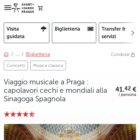
Visita
Biglietteria
Transfer &
guidata
servizi
…
Biglietteria
Condividi
Concerts
Musica classica
Viaggio musicale a Praga :
41.
€
42
capolavori cechi e mondiali alla
/ persona
Sinagoga Spagnola
photo 5
photo 6
photo 7
photo 8