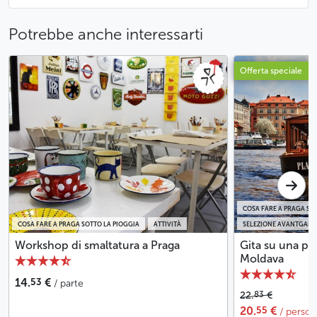
Potrebbe anche interessarti
Offerta speciale
COSA FARE A PRAGA SO
COSA FARE A PRAGA SOTTO LA PIOGGIA
ATTIVITÀ
SELEZIONE AVANTGARD
Workshop di smaltatura a Praga
Gita su una pi
Moldava
53
14.
€
/ parte
83
22.
€
55
20.
€
/ perso