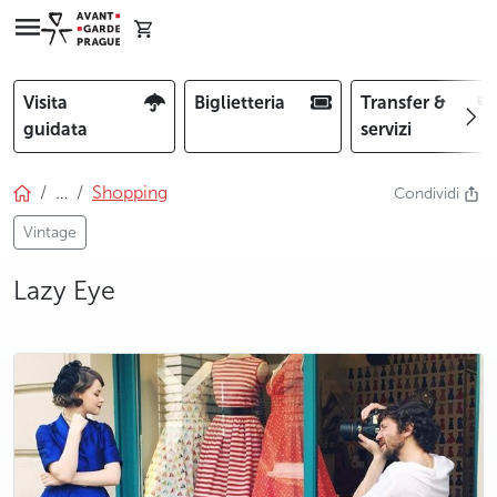
Visita
Biglietteria
Transfer &
guidata
servizi
…
Shopping
Condividi
Vintage
Lazy Eye
photo 5
photo 6
photo 7