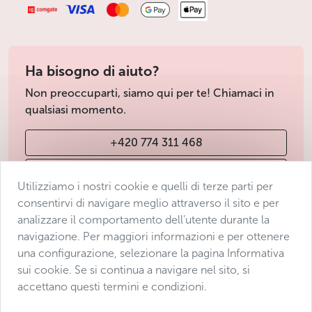
Ha bisogno di aiuto?
Non preoccuparti, siamo qui per te! Chiamaci in
qualsiasi momento.
+420 774 311 468
info@avantgarde-prague.cz
Utilizziamo i nostri cookie e quelli di terze parti per
consentirvi di navigare meglio attraverso il sito e per
analizzare il comportamento dell’utente durante la
Condizioni di vendita
navigazione. Per maggiori informazioni e per ottenere
Protezione dei dati
una configurazione, selezionare la pagina Informativa
Dichiarazione di accessibilità
sui cookie. Se si continua a navigare nel sito, si
accettano questi termini e condizioni.
Manage consent
Sitemap