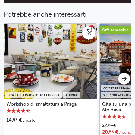
Potrebbe anche interessarti
Offerta speciale
COSA FARE A PRAGA SO
COSA FARE A PRAGA SOTTO LA PIOGGIA
ATTIVITÀ
SELEZIONE AVANTGARD
Workshop di smaltatura a Praga
Gita su una pi
Moldava
53
14.
€
/ parte
83
22.
€
55
20.
€
/ perso