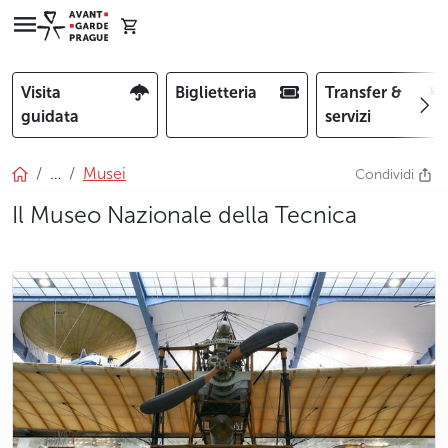
Visita
Biglietteria
Transfer &
guidata
servizi
…
Musei
Condividi
Il Museo Nazionale della Tecnica
photo 5
photo 6
photo 7
photo 8
photo 9