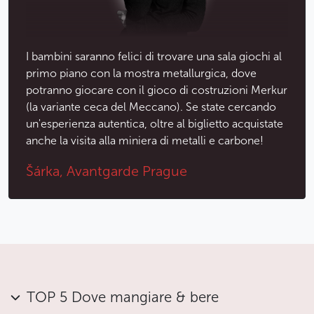
Da non perdere l'ultimo piano del museo in cui viene
riprodotto uno studio televisivo analogico, utilizzato
dalla Televisione di stato ceca tra il 1997 e il 2011, ma
I bambini saranno felici di trovare una sala giochi al
soprattutto la mostra chiamata Architettura,
primo piano con la mostra metallurgica, dove
Ingegneria Civile e Design. Vi troverete in un labirinto
potranno giocare con il gioco di costruzioni Merkur
di stili architettonici dal XIX secolo ad oggi. Grazie
(la variante ceca del Meccano). Se state cercando
a una serie di modelli, disegni, fotografie, video e
un'esperienza autentica, oltre al biglietto acquistate
mostre reali, vivrete i periodi dello storicismo, l'epoca
anche la visita alla miniera di metalli e carbone!
liberty, i periodi moderno, cubista e funzionalista fino
al realismo socialista.
Šárka, Avantgarde Prague
Se avete ancora energia, ai piani sotterranei del
museo sono installate le esposizioni su Metallurgia e
Mineraria, che mostrano l'evoluzione delle estrazioni
dai tempi antichi alla tecnologia contemporanea.
Meno
TOP 5 Dove mangiare & bere