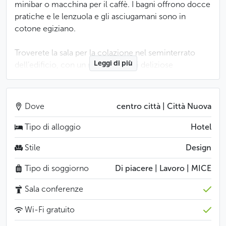
minibar o macchina per il caffè. I bagni offrono docce
pratiche e le lenzuola e gli asciugamani sono in
cotone egiziano.
Troverete la sala per la colazione nel seminterrato
Leggi di più
dell’edificio, con un ricco buffet di deliziose
marmellate fatte in casa, che potrete anche acquistare
alla reception dell’hotel. Infine, il bar dell’hotel, aperto
24 ore al giorno, che vi accoglie in comode poltrone
Dove
centro città | Città Nuova
e divani e vi invita a trascorrere un momento di relax
accompagnato da vari cocktail.
Tipo di alloggio
Hotel
Stile
Design
Meno
Tipo di soggiorno
Di piacere | Lavoro | MICE
Sala conferenze
Wi-Fi gratuito