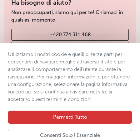
Ha bisogno di aiuto?
Non preoccuparti, siamo qui per te! Chiamaci in
qualsiasi momento.
+420 774 311 468
info@avantgarde-prague.cz
Utilizziamo i nostri cookie e quelli di terze parti per
consentirvi di navigare meglio attraverso il sito e per
analizzare il comportamento dell’utente durante la
Condizioni di vendita
navigazione. Per maggiori informazioni e per ottenere
Protezione dei dati
una configurazione, selezionare la pagina Informativa
Dichiarazione di accessibilità
sui cookie. Se si continua a navigare nel sito, si
accettano questi termini e condizioni.
Manage consent
Sitemap
Permetti Tutto
Consenti Solo l’Essenziale