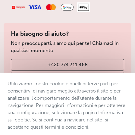
Ha bisogno di aiuto?
Non preoccuparti, siamo qui per te! Chiamaci in
qualsiasi momento.
+420 774 311 468
info@avantgarde-prague.cz
Utilizziamo i nostri cookie e quelli di terze parti per
consentirvi di navigare meglio attraverso il sito e per
analizzare il comportamento dell’utente durante la
Condizioni di vendita
navigazione. Per maggiori informazioni e per ottenere
Protezione dei dati
una configurazione, selezionare la pagina Informativa
Dichiarazione di accessibilità
sui cookie. Se si continua a navigare nel sito, si
accettano questi termini e condizioni.
Manage consent