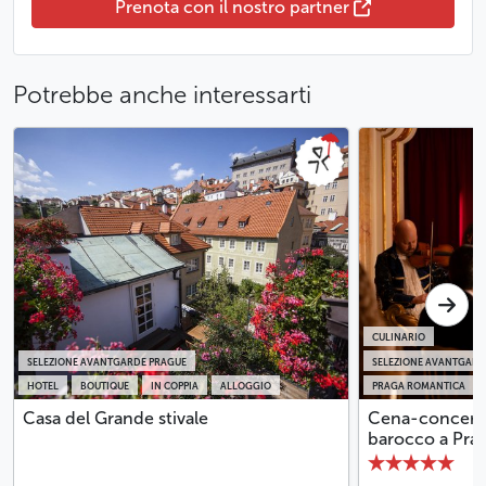
Prenota con il nostro partner
Potrebbe anche interessarti
CULINARIO
SELEZIONE AVANTGARDE PRAGUE
SELEZIONE AVANTGARD
HOTEL
BOUTIQUE
IN COPPIA
ALLOGGIO
PRAGA ROMANTICA
Casa del Grande stivale
Cena-concerto
barocco a Pra