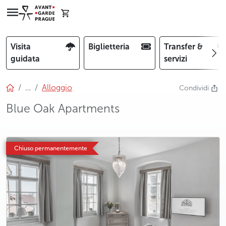
Visita
Biglietteria
Transfer &
guidata
servizi
…
Alloggio
Condividi
Blue Oak Apartments
photo 5
photo 6
Chiuso permanentemente