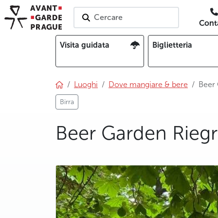
Cercare
Conta
Visita guidata
Biglietteria
Luoghi
Dove mangiare & bere
Beer 
Birra
Beer Garden Riegr