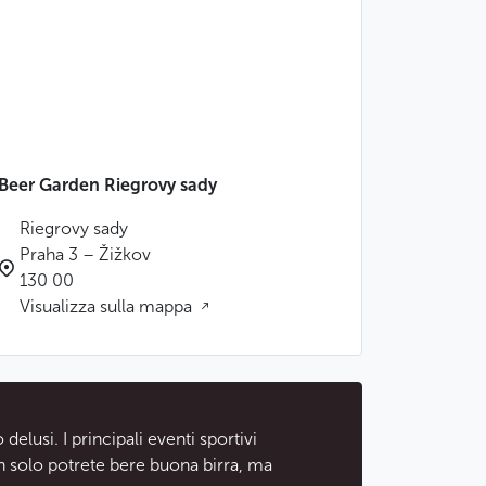
Beer Garden Riegrovy sady
Riegrovy sady
Praha 3 – Žižkov
130 00
Visualizza sulla mappa
elusi. I principali eventi sportivi
 solo potrete bere buona birra, ma