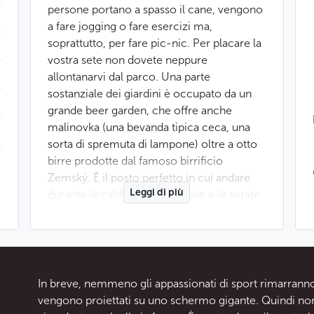
persone portano a spasso il cane, vengono
a fare jogging o fare esercizi ma,
soprattutto, per fare pic-nic. Per placare la
vostra sete non dovete neppure
allontanarvi dal parco. Una parte
sostanziale dei giardini è occupato da un
grande beer garden, che offre anche
malinovka (una bevanda tipica ceca, una
sorta di spremuta di lampone) oltre a otto
birre prodotte dal famoso birrificio
Zemský. È il posto perfetto in cui andare
Leggi di più
durante le calde giornate estive e le serate
con amici per un drink.
L’atmosfera è rilassata e i prezzi non vi
rovineranno. A differenza del parco,
comunque mlto simile, di Letná, qui vi
In breve, nemmeno gli appassionati di sport rimarranno d
daranno la birra in un bicchiere di vetro e
vengono proiettati su uno schermo gigante. Quindi non
non di plastica. L’offerta dei cibi è limitata,