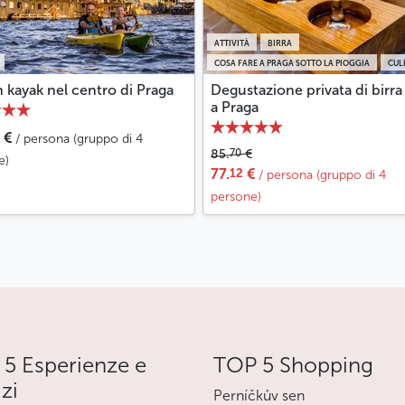
ATTIVITÀ
BIRRA
COSA FARE A PRAGA SOTTO LA PIOGGIA
CUL
n kayak nel centro di Praga
Degustazione privata di birra
a Praga
€
/ persona (gruppo di 4
70
85.
€
e)
12
77.
€
/ persona (gruppo di 4
persone)
5 Esperienze e
TOP 5 Shopping
izi
Perníčkův sen