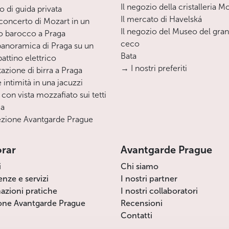
Il negozio della cristalleria M
o di guida privata
Il mercato di Havelská
oncerto di Mozart in un
Il negozio del Museo del gra
o barocco a Praga
ceco
 panoramica di Praga su un
Bata
ttino elettrico
→ I nostri preferiti
azione di birra a Praga
 intimità in una jacuzzi
 con vista mozzafiato sui tetti
ga
zione Avantgarde Prague
orar
Avantgarde Prague
i
Chi siamo
enze e servizi
I nostri partner
azioni pratiche
I nostri collaboratori
one Avantgarde Prague
Recensioni
Contatti