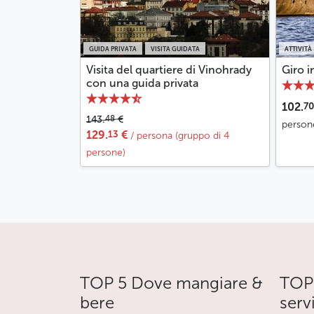
GUIDA PRIVATA
VISITA GUIDATA
ATTIVITÀ
Visita del quartiere di Vinohrady
Giro i
con una guida privata
70
102.
48
143.
€
person
13
129.
€
/ persona (gruppo di 4
persone)
TOP 5 Dove mangiare &
TOP 
bere
serv