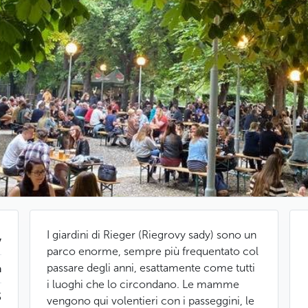
I giardini di Rieger (Riegrovy sady) sono un
v
parco enorme, sempre più frequentato col
passare degli anni, esattamente come tutti
a
i luoghi che lo circondano. Le mamme
$
vengono qui volentieri con i passeggini, le