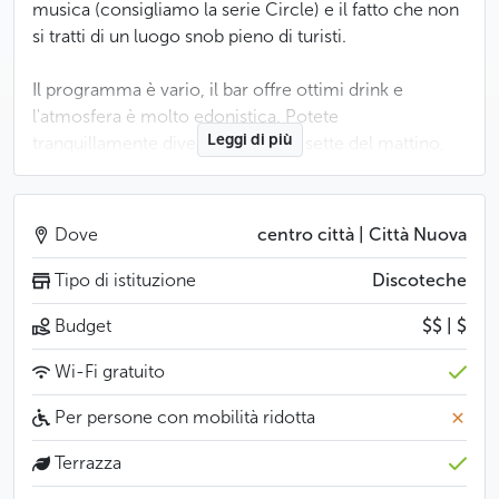
musica (consigliamo la serie Circle) e il fatto che non
si tratti di un luogo snob pieno di turisti.
Il programma è vario, il bar offre ottimi drink e
l'atmosfera è molto edonistica. Potete
Leggi di più
tranquillamente divertirvi fino alle sette del mattino,
passando da un interno accogliente e un'area esterna
con una vista magnifica è un'opportunità rara.
Dove
centro città | Città Nuova
Nei giorni feriali è previsto l'ingresso gratuito.
Tipo di istituzione
Discoteche
Meno
Budget
$$ | $
Wi-Fi gratuito
Per persone con mobilità ridotta
Terrazza