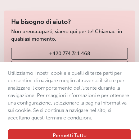
Ha bisogno di aiuto?
Non preoccuparti, siamo qui per te! Chiamaci in
qualsiasi momento.
+420 774 311 468
info@avantgarde-prague.cz
Utilizziamo i nostri cookie e quelli di terze parti per
consentirvi di navigare meglio attraverso il sito e per
analizzare il comportamento dell’utente durante la
Condizioni di vendita
navigazione. Per maggiori informazioni e per ottenere
Protezione dei dati
una configurazione, selezionare la pagina Informativa
Dichiarazione di accessibilità
sui cookie. Se si continua a navigare nel sito, si
accettano questi termini e condizioni.
Manage consent
Sitemap
Permetti Tutto