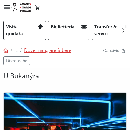
Visita
Biglietteria
Transfer &
guidata
servizi
…
Dove mangiare & bere
Condividi
Discoteche
U Bukanýra
photo 5
photo 6
photo 7
photo 8