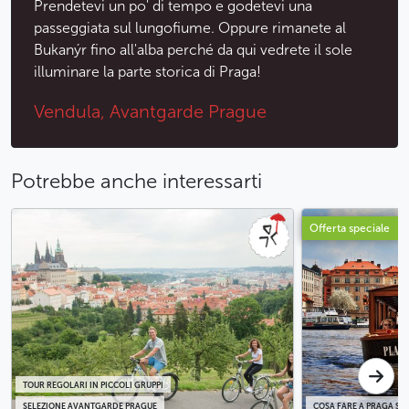
Prendetevi un po' di tempo e godetevi una
passeggiata sul lungofiume. Oppure rimanete al
Bukanýr fino all'alba perché da qui vedrete il sole
illuminare la parte storica di Praga!
Vendula, Avantgarde Prague
Potrebbe anche interessarti
Offerta speciale
TOUR REGOLARI IN PICCOLI GRUPPI
SELEZIONE AVANTGARDE PRAGUE
COSA FARE A PRAGA SO