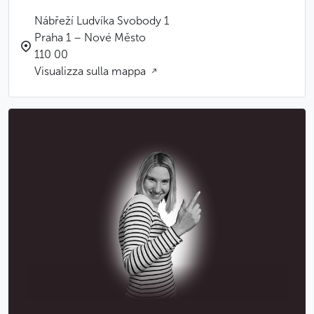
Nábřeží Ludvíka Svobody 1
Praha 1 – Nové Město
110 00
Visualizza sulla mappa