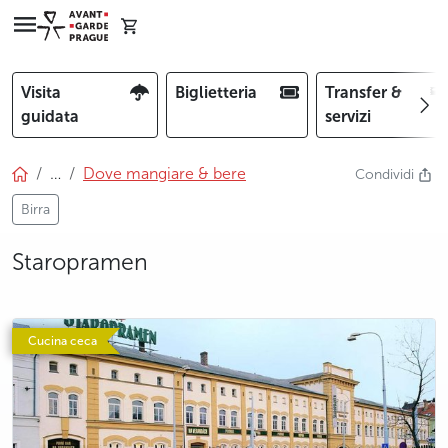
Visita
Biglietteria
Transfer &
guidata
servizi
…
Dove mangiare & bere
Condividi
Birra
Staropramen
Cucina ceca