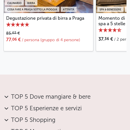
CULINARIO
BIRRA
COSA FARE A PRAGA SOTTO LA PIOGGIA
ATTIVITÀ
SPA & BENESSERE
C
Degustazione privata di birra a Praga
Momento di be
spa a 5 stelle 
63
85.
€
36
37.
€
06
77.
€
/ 2 pers
/ persona (gruppo di 4 persone)
TOP 5 Dove mangiare & bere
TOP 5 Esperienze e servizi
TOP 5 Shopping