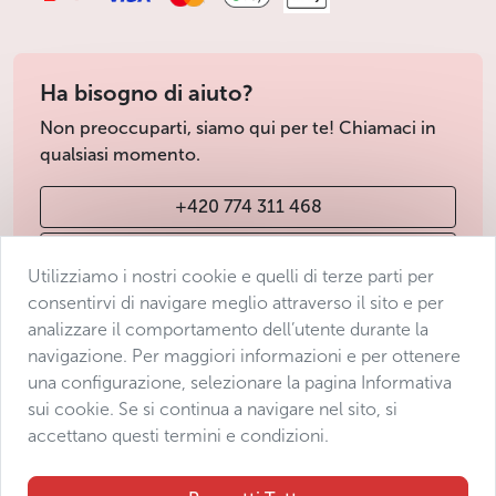
Ha bisogno di aiuto?
Non preoccuparti, siamo qui per te! Chiamaci in
qualsiasi momento.
+420 774 311 468
info@avantgarde-prague.cz
Utilizziamo i nostri cookie e quelli di terze parti per
consentirvi di navigare meglio attraverso il sito e per
analizzare il comportamento dell’utente durante la
Condizioni di vendita
navigazione. Per maggiori informazioni e per ottenere
Protezione dei dati
una configurazione, selezionare la pagina Informativa
Dichiarazione di accessibilità
sui cookie. Se si continua a navigare nel sito, si
accettano questi termini e condizioni.
Manage consent
Sitemap