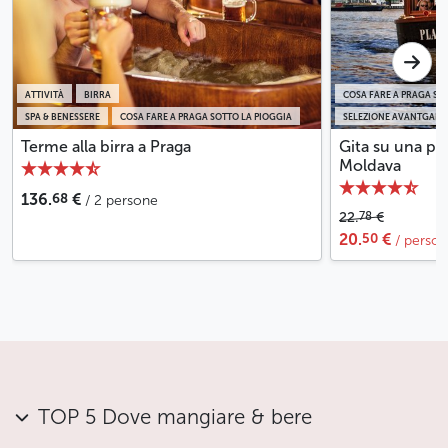
ATTIVITÀ
BIRRA
COSA FARE A PRAGA SO
SPA & BENESSERE
COSA FARE A PRAGA SOTTO LA PIOGGIA
SELEZIONE AVANTGARD
Terme alla birra a Praga
Gita su una pi
Moldava
68
136.
€
/ 2 persone
78
22.
€
50
20.
€
/ perso
TOP 5 Dove mangiare & bere