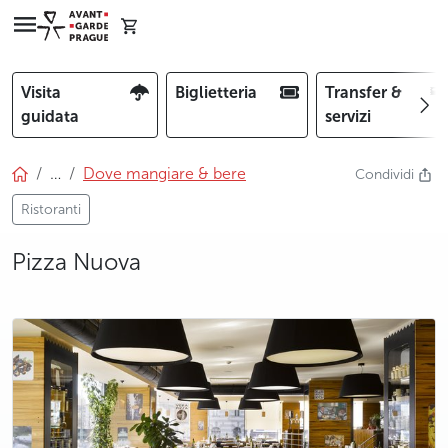
Visita
Biglietteria
Transfer &
guidata
servizi
…
Dove mangiare & bere
Condividi
Ristoranti
Pizza Nuova
photo 5