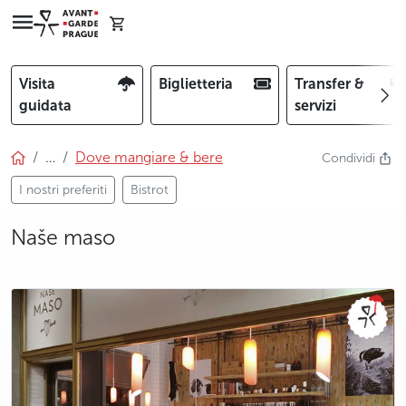
Visita
Biglietteria
Transfer &
guidata
servizi
…
Dove mangiare & bere
Condividi
I nostri preferiti
Bistrot
Naše maso
photo 5