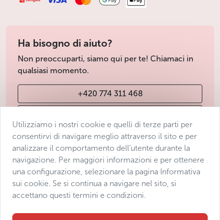
Ha bisogno di aiuto?
Non preoccuparti, siamo qui per te! Chiamaci in
qualsiasi momento.
+420 774 311 468
info@avantgarde-prague.cz
Utilizziamo i nostri cookie e quelli di terze parti per
consentirvi di navigare meglio attraverso il sito e per
analizzare il comportamento dell’utente durante la
Condizioni di vendita
navigazione. Per maggiori informazioni e per ottenere
Protezione dei dati
una configurazione, selezionare la pagina Informativa
Dichiarazione di accessibilità
sui cookie. Se si continua a navigare nel sito, si
accettano questi termini e condizioni.
Manage consent
Sitemap