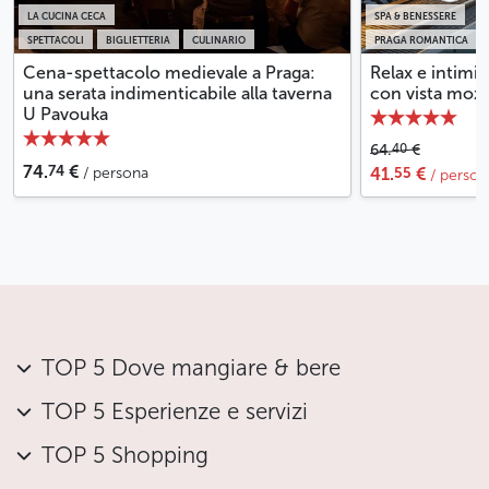
LA CUCINA CECA
SPA & BENESSERE
SPETTACOLI
BIGLIETTERIA
CULINARIO
PRAGA ROMANTICA
Cena-spettacolo medievale a Praga:
Relax e intimit
una serata indimenticabile alla taverna
con vista mozza
U Pavouka
40
64.
€
74
74.
€
55
/ persona
41.
€
/ person
TOP 5 Dove mangiare & bere
TOP 5 Esperienze e servizi
TOP 5 Shopping