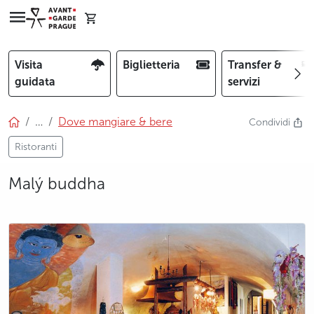
Visita
Biglietteria
Transfer &
guidata
servizi
…
Dove mangiare & bere
Condividi
Ristoranti
Malý buddha
photo 5