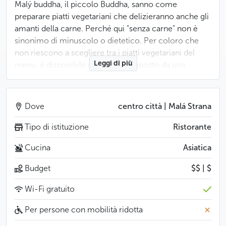
Malý buddha, il piccolo Buddha, sanno come
preparare piatti vegetariani che delizieranno anche gli
amanti della carne. Perché qui "senza carne" non è
sinonimo di minuscolo o dietetico. Per coloro che
non riescono a scegliere tra i piatti vegetariani del
Leggi di più
menu, è disponibile un piatto composto da una
selezione dell migliori pietanze, ed esiste anche in
versione "carnivora".
Dove
centro città | Malá Strana
Il Malý Buddha è un luogo accogliente e confortevole
non solo grazie ai suoi interni, ma anche alla qualità
Tipo di istituzione
Ristorante
del servizio. È uno di quei posti in cui dimenticherete
Cucina
Asiatica
completamente il tempo e dove sarete trasportati
dalla magia del momento in un'avventura
Budget
$$ | $
gastronomica. Per tirarvi fuori da questo sogno,
avrete sicuramente bisogno di un forte caffè
Wi-Fi gratuito
vietnamita con latte condensato.
Per persone con mobilità ridotta
Meno