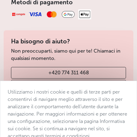
Metodi di pagamento
Ha bisogno di aiuto?
Non preoccuparti, siamo qui per te! Chiamaci in
qualsiasi momento.
+420 774 311 468
info@avantgarde-prague.cz
Utilizziamo i nostri cookie e quelli di terze parti per
consentirvi di navigare meglio attraverso il sito e per
analizzare il comportamento dell’utente durante la
Condizioni di vendita
navigazione. Per maggiori informazioni e per ottenere
Protezione dei dati
una configurazione, selezionare la pagina Informativa
Dichiarazione di accessibilità
sui cookie. Se si continua a navigare nel sito, si
accettano questi termini e condizioni.
Manage consent