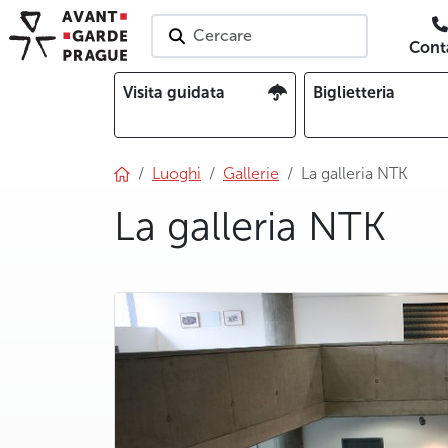
Cercare
Conta
Visita guidata
Biglietteria
Luoghi
Gallerie
La galleria NTK
La galleria NTK
photo 5
photo 6
photo 7
photo 8
photo 9
photo 10
photo 11