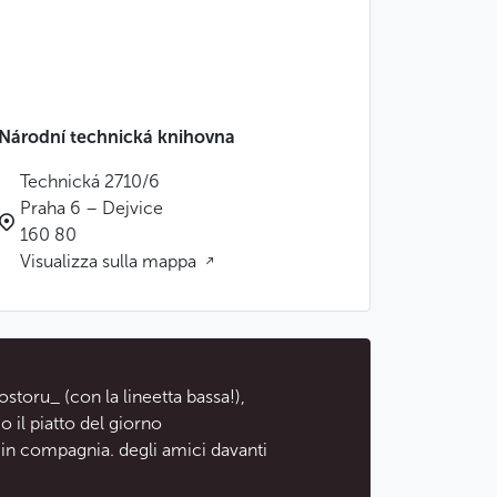
Národní technická knihovna
Technická 2710/6
Praha 6 – Dejvice
160 80
Visualizza sulla mappa
ostoru_ (con la lineetta bassa!),
 il piatto del giorno
in compagnia. degli amici davanti