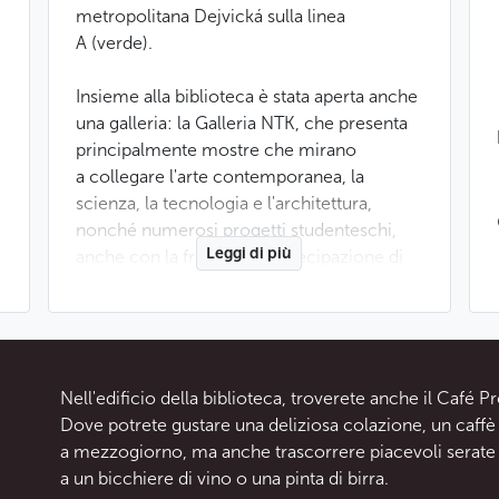
metropolitana Dejvická sulla linea
A (verde).
Insieme alla biblioteca è stata aperta anche
una galleria: la Galleria NTK, che presenta
principalmente mostre che mirano
a collegare l'arte contemporanea, la
scienza, la tecnologia e l'architettura,
nonché numerosi progetti studenteschi,
Leggi di più
anche con la frequente partecipazione di
artisti di fama internazionale.
La Galleria NTK ospita regolarmente
progetti di laurea della Facoltà di
Architettura del Politecnico di Praga.
Nell'edificio della biblioteca, troverete anche il Café Pr
Dove potrete gustare una deliziosa colazione, un caffè o
Dal punto di vista architettonico, i locali
a mezzogiorno, ma anche trascorrere piacevoli serate 
della galleria combinano calcestruzzo
a un bicchiere di vino o una pinta di birra.
grezzo con grandi finestre, il che li rende