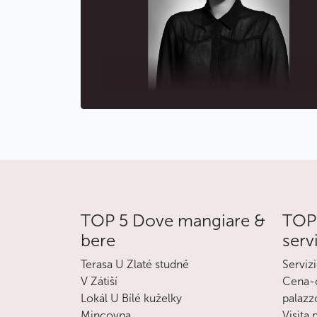
TOP 5 Dove mangiare &
TOP 
bere
serv
Terasa U Zlaté studně
Servizi
V Zátiší
Cena-c
Lokál U Bílé kuželky
palazz
Mincovna
Visita