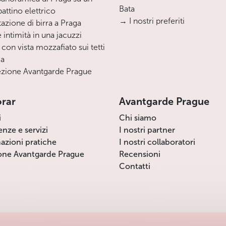
Bata
ttino elettrico
→ I nostri preferiti
azione di birra a Praga
 intimità in una jacuzzi
 con vista mozzafiato sui tetti
ga
zione Avantgarde Prague
orar
Avantgarde Prague
i
Chi siamo
enze e servizi
I nostri partner
azioni pratiche
I nostri collaboratori
one Avantgarde Prague
Recensioni
Contatti