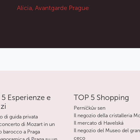
Alicia, Avantgarde Prague
particolarmente eleganti.
Per vedere il programma della mostra,
cliccate qui.
Meno
5 Esperienze e
TOP 5 Shopping
izi
Perníčkův sen
Il negozio della cristalleria M
o di guida privata
Il mercato di Havelská
oncerto di Mozart in un
Il negozio del Museo del gra
o barocco a Praga
ceco
 panoramica di Praga su un