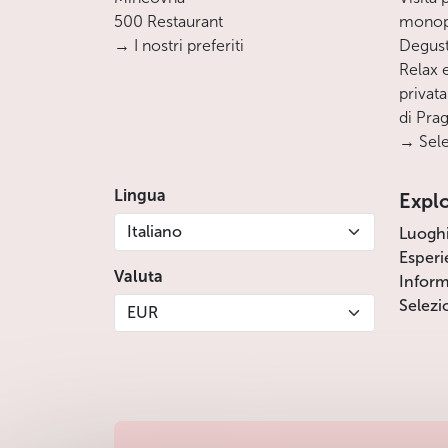
500 Restaurant
monopa
→ I nostri preferiti
Degust
Relax e
privata
di Pra
→ Sele
Lingua
Expl
Italiano
Luogh
Esperi
Valuta
Inform
Selezi
EUR